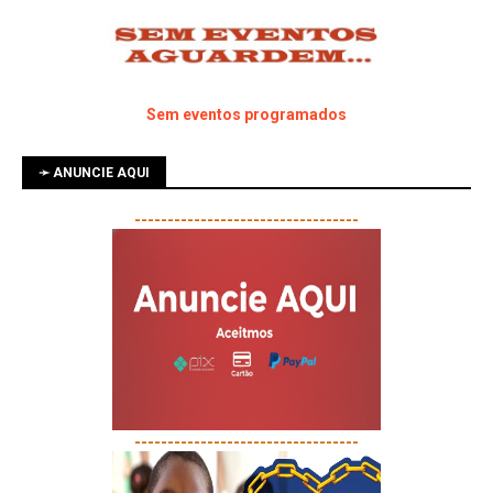
Sem eventos programados
➛ ANUNCIE AQUI
----------------------------------
----------------------------------