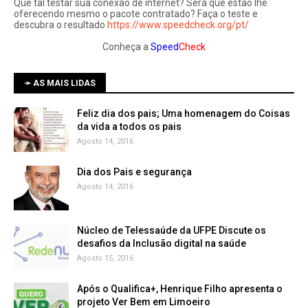
Que tal testar sua conexão de internet? Será que estão lhe
oferecendo mesmo o pacote contratado? Faça o teste e
descubra o resultado
https://www.speedcheck.org/pt/
Conheça a
Speed
Check
➛ AS MAIS LIDAS
Feliz dia dos pais; Uma homenagem do Coisas
da vida a todos os pais
Agosto 14, 2016
Dia dos Pais e segurança
Agosto 14, 2016
Núcleo de Telessaúde da UFPE Discute os
Agosto 15, 2016
Após o Qualifica+, Henrique Filho apresenta o
projeto Ver Bem em Limoeiro