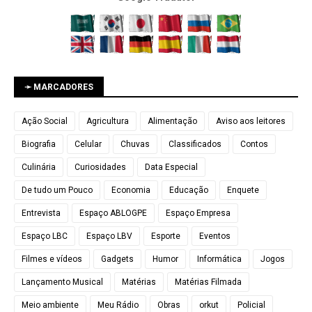
➛ MARCADORES
Ação Social
Agricultura
Alimentação
Aviso aos leitores
Biografia
Celular
Chuvas
Classificados
Contos
Culinária
Curiosidades
Data Especial
De tudo um Pouco
Economia
Educação
Enquete
Entrevista
Espaço ABLOGPE
Espaço Empresa
Espaço LBC
Espaço LBV
Esporte
Eventos
Filmes e vídeos
Gadgets
Humor
Informática
Jogos
Lançamento Musical
Matérias
Matérias Filmada
Meio ambiente
Meu Rádio
Obras
orkut
Policial