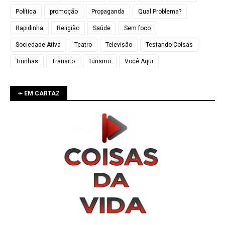
Política
promoção
Propaganda
Qual Problema?
Rapidinha
Religião
Saúde
Sem foco
Sociedade Ativa
Teatro
Televisão
Testando Coisas
Tirinhas
Trânsito
Turismo
Você Aqui
➛ EM CARTAZ