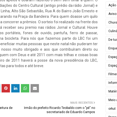
ssos apelos e doaram fazendo o bem sem olhar a quem. O
Ação 
ações do Centro Cultural (antigo prédio da rádio Jornal) e
a Linha, Alto São Sebastião, Rua A do Bairro João Ernesto e
Aviso
 parando na Praça da Bandeira. Para quem doasse um quilo
concorrer a prêmios. O sorteio foi realizado na frente dos
Chuv
á receber seu premio nas rádios Jornal e Cultural. Houve
Culiná
os portáteis, fones de ouvido, pantufa, ferro de passar,
a bicicleta. Para nós que fazemos parte do LBC foi um
De tu
beneficiar muitas pessoas que neste natal não puderam ter
Enque
 nosso muito obrigado e aos que contribuíram direto ou
iquem com Deus e até 2011 com mais trilhas e coisas boas
Espa
eiro de 2011 haverá a posse da nova presidência do LBC,
Espaç
tas para todos e até breve.
Filme
Infor
Matér
Meio 
MAIS RECENTES
eitura de
Irmão do prefeito Ricardo Teobaldo com o "pé" no
orkut
secretariado de Eduardo Campos