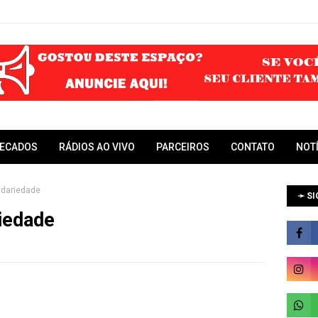
RECADOS
RÁDIOS AO VIVO
PARCEIROS
CONTATO
NOT
idariedade
➛ SI
iedade