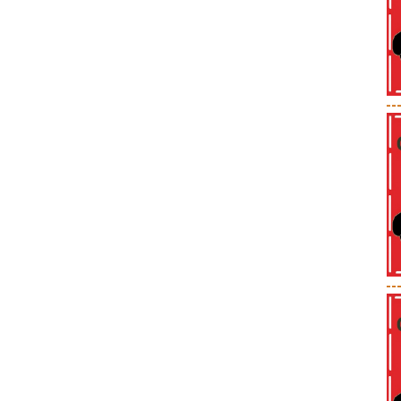
--
--