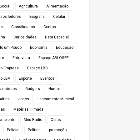
Social
Agricultura
Alimentação
 aos leitores
Biografia
Celular
as
Classificados
Contos
ria
Curiosidades
Data Especial
do um Pouco
Economia
Educação
te
Entrevista
Espaço ABLOGPE
ço Empresa
Espaço LBC
o LBV
Esporte
Eventos
s e vídeos
Gadgets
Humor
mática
Jogos
Lançamento Musical
ias
Matérias Filmada
ambiente
Meu Rádio
Obras
Policial
Política
promoção