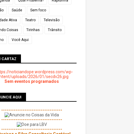
ganda
Qual Problema?
Rapidinha
ião
Saúde
Sem foco
dade Ativa
Teatro
Televisão
ndo Coisas
Tirinhas
Trânsito
mo
Você Aqui
M CARTAZ
Sem eventos programados
UNCIE AQUI
----------------------------------
----------------------------------
----------------------------------