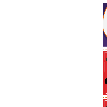
--
--
--