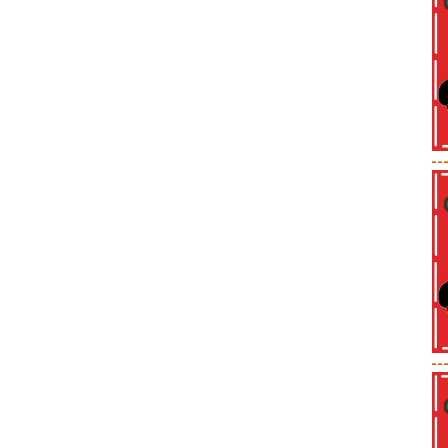
--
--