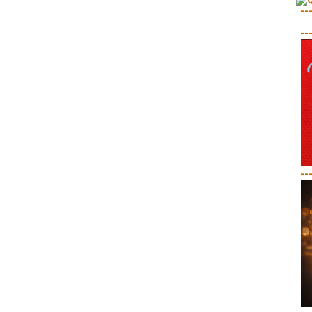
--
--
--