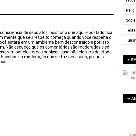
Propa
Relig
Socie
Testa
onsciência de seus atos, pois tudo que aqui é postado fica
em mente que seu respeito começa quando você respeita o
Turis
você estará em um ambiente bem descontraído e por isso
sim. Não esqueça que os comentários são moderados e só
ssarem por ela iremos publicar, caso não ele será deletado.
u Facebook a moderação não se faz necesária, já que o
➛ E
ios.
➛ AN