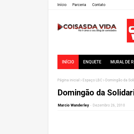
Iní­cio
Parceria
Contato
INÍCIO
ENQUETE
MURAL DE 
Página inicial
Espaço LBC
Domingão da Sol
Domingão da Solidar
Marcio Wanderley
-
Dezembro 26, 2010