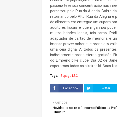
Limoeiro. A população atendeu aos no
passeio teve sua concentração nas imedi
percorreu pela Rua da Alegria, Bairro d
retornando pelo Alto, Rua da Alegria e
de alimento era entregue um cupom para 
auditores fiscais e quem ganhou poder
muitos brindes legais, tais como: Rádi
adaptador de cartão de memória e um
imenso prazer saber que nosso ato vai 
uma ceia digna. A todos os presentes
indiretamente nossa eterna gratidão. F
do Limoeiro bike clube. Dia 02 de Jan
esperamos todos os bikeiros lá. Boas fes
Tags:
Espaço LBC
Facebook
Twitter
ANTIGOS
Novidades sobre o Concurso Público da Pref
Limoeiro...