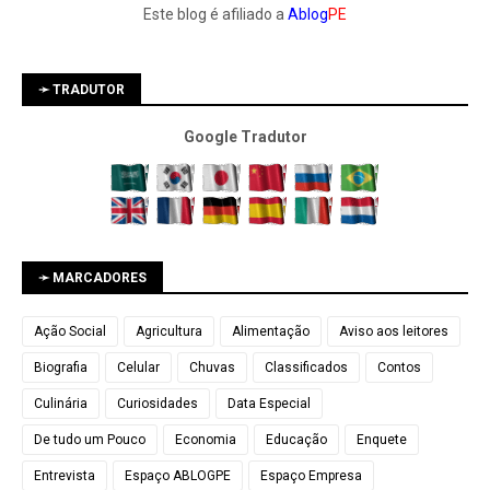
Este blog é afiliado a
Ablog
PE
➛ TRADUTOR
Google Tradutor
➛ MARCADORES
Ação Social
Agricultura
Alimentação
Aviso aos leitores
Biografia
Celular
Chuvas
Classificados
Contos
Culinária
Curiosidades
Data Especial
De tudo um Pouco
Economia
Educação
Enquete
Entrevista
Espaço ABLOGPE
Espaço Empresa