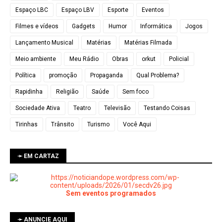
Espaço LBC
Espaço LBV
Esporte
Eventos
Filmes e vídeos
Gadgets
Humor
Informática
Jogos
Lançamento Musical
Matérias
Matérias Filmada
Meio ambiente
Meu Rádio
Obras
orkut
Policial
Política
promoção
Propaganda
Qual Problema?
Rapidinha
Religião
Saúde
Sem foco
Sociedade Ativa
Teatro
Televisão
Testando Coisas
Tirinhas
Trânsito
Turismo
Você Aqui
➛ EM CARTAZ
Sem eventos programados
➛ ANUNCIE AQUI