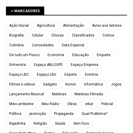
➛ MARCADORES
Ação Social
Agricultura
Alimentação
Aviso aos leitores
Biografia
Celular
Chuvas
Classificados
Contos
Culinária
Curiosidades
Data Especial
De tudo um Pouco
Economia
Educação
Enquete
Entrevista
Espaço ABLOGPE
Espaço Empresa
Espaço LBC
Espaço LBV
Esporte
Eventos
Filmes e vídeos
Gadgets
Humor
Informática
Jogos
Lançamento Musical
Matérias
Matérias Filmada
Meio ambiente
Meu Rádio
Obras
orkut
Policial
Política
promoção
Propaganda
Qual Problema?
Rapidinha
Religião
Saúde
Sem foco