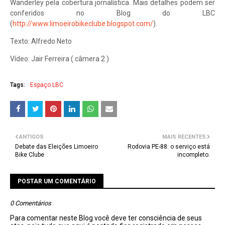
Wanderley pela cobertura jornalística. Mais detalhes podem ser
conferidos no Blog do LBC
(
http://www.limoeirobikeclube.blogspot.com/
).
Texto: Alfredo Neto
Vídeo: Jair Ferreira ( câmera 2 )
Tags:
Espaço LBC
ANTIGOS
MAIS RECENTES
Debate das Eleições Limoeiro
Rodovia PE-88: o serviço está
Bike Clube
incompleto.
POSTAR UM COMENTÁRIO
0 Comentários
Para comentar neste Blog você deve ter consciência de seus