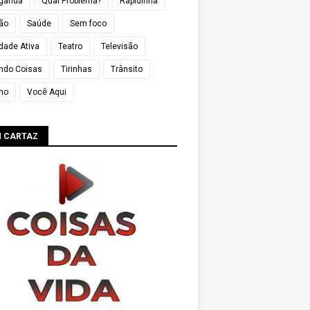
ganda
Qual Problema?
Rapidinha
ião
Saúde
Sem foco
dade Ativa
Teatro
Televisão
ndo Coisas
Tirinhas
Trânsito
mo
Você Aqui
M CARTAZ