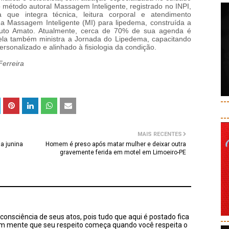
método autoral Massagem Inteligente, registrado no INPI,
que integra técnica, leitura corporal e atendimento
 da Massagem Inteligente (MI) para lipedema, construída a
tituto Amato. Atualmente, cerca de 70% de sua agenda é
ela também ministra a Jornada do Lipedema, capacitando
ersonalizado e alinhado à fisiologia da condição.
Ferreira
--
--
MAIS RECENTES
a junina
Homem é preso após matar mulher e deixar outra
gravemente ferida em motel em Limoeiro-PE
onsciência de seus atos, pois tudo que aqui é postado fica
--
em mente que seu respeito começa quando você respeita o