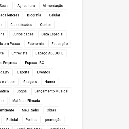
Social
Agricultura
Alimentação
 aos leitores
Biografia
Celular
as
Classificados
Contos
ria
Curiosidades
Data Especial
do um Pouco
Economia
Educação
te
Entrevista
Espaço ABLOGPE
ço Empresa
Espaço LBC
o LBV
Esporte
Eventos
s e vídeos
Gadgets
Humor
mática
Jogos
Lançamento Musical
ias
Matérias Filmada
ambiente
Meu Rádio
Obras
Policial
Política
promoção