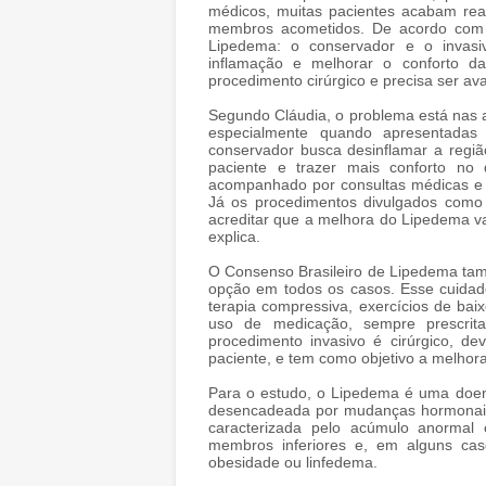
médicos, muitas pacientes acabam rea
membros acometidos. De acordo com a 
Lipedema: o conservador e o invasiv
inflamação e melhorar o conforto d
procedimento cirúrgico e precisa ser 
Segundo Cláudia, o problema está nas 
especialmente quando apresentadas 
conservador busca desinflamar a regiã
paciente e trazer mais conforto no
acompanhado por consultas médicas e c
Já os procedimentos divulgados como 
acreditar que a melhora do Lipedema va
explica.
O Consenso Brasileiro de Lipedema tam
opção em todos os casos. Esse cuidado 
terapia compressiva, exercícios de baix
uso de medicação, sempre prescri
procedimento invasivo é cirúrgico, de
paciente, e tem como objetivo a melhor
Para o estudo, o Lipedema é uma doenç
desencadeada por mudanças hormonais
caracterizada pelo acúmulo anormal 
membros inferiores e, em alguns ca
obesidade ou linfedema.