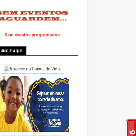
Sem eventos programados
UNCIE AQUI
----------------------------------
----------------------------------
----------------------------------