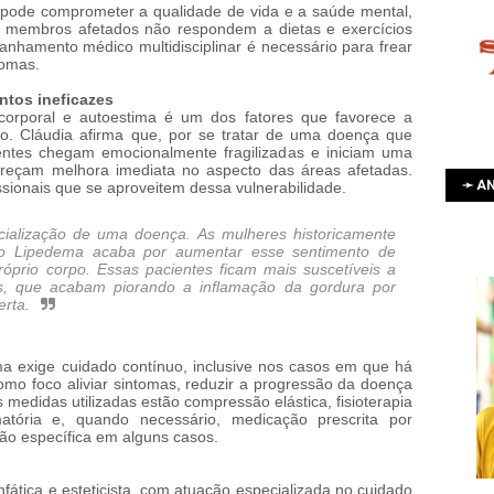
 pode comprometer a qualidade de vida e a saúde mental,
 membros afetados não respondem a dietas e exercícios
anhamento médico multidisciplinar é necessário para frear
tomas.
ntos ineficazes
corporal e autoestima é um dos fatores que favorece a
ido. Cláudia afirma que, por se tratar de uma doença que
ientes chegam emocionalmente fragilizadas e iniciam uma
ereçam melhora imediata no aspecto das áreas afetadas.
➛ AN
sionais que se aproveitem dessa vulnerabilidade.
ialização de uma doença. As mulheres historicamente
 o Lipedema acaba por aumentar esse sentimento de
róprio corpo. Essas pacientes ficam mais suscetíveis a
es, que acabam piorando a inflamação da gordura por
erta.
ma exige cuidado contínuo, inclusive nos casos em que há
omo foco aliviar sintomas, reduzir a progressão da doença
 medidas utilizadas estão compressão elástica, fisioterapia
amatória e, quando necessário, medicação prescrita por
ção específica em alguns casos.
nfática e esteticista, com atuação especializada no cuidado