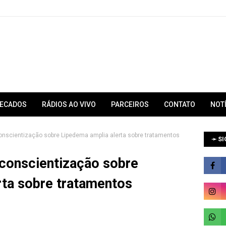
RECADOS
RÁDIOS AO VIVO
PARCEIROS
CONTATO
NOT
nscientização sobre Lipedema amplia alerta sobre tratamentos
➛ SI
conscientização sobre
rta sobre tratamentos