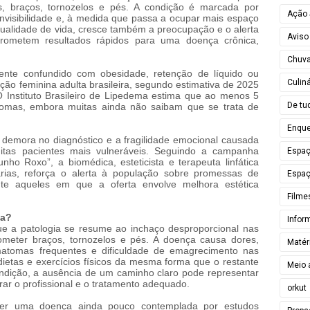
es, braços, tornozelos e pés. A condição é marcada por
Ação 
invisibilidade e, à medida que passa a ocupar mais espaço
qualidade de vida, cresce também a preocupação e o alerta
Aviso
prometem resultados rápidos para uma doença crônica,
Chuv
nte confundido com obesidade, retenção de líquido ou
Culiná
ção feminina adulta brasileira, segundo estimativa de 2025
 Instituto Brasileiro de Lipedema estima que ao menos 5
De tu
ntomas, embora muitas ainda não saibam que se trata de
Enque
a demora no diagnóstico e a fragilidade emocional causada
tas pacientes mais vulneráveis. Seguindo a campanha
Espa
ho Roxo”, a biomédica, esteticista e terapeuta linfática
rias, reforça o alerta à população sobre promessas de
Espaç
ente aqueles em que a oferta envolve melhora estética
Filme
ma?
Infor
 a patologia se resume ao inchaço desproporcional nas
eter braços, tornozelos e pés. A doença causa dores,
Matér
tomas frequentes e dificuldade de emagrecimento nas
ietas e exercícios físicos da mesma forma que o restante
Meio 
ndição, a ausência de um caminho claro pode representar
rar o profissional e o tratamento adequado.
orkut
ser uma doença ainda pouco contemplada por estudos