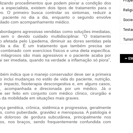
Propa
lizando procedimentos que podem piorar a condição dos
especialista, existem dois tipos de tratamento para o
Relig
o. O primeiro busca controlar os sintomas, reduzir a
a paciente no dia a dia, enquanto o segundo envolve
Socie
avaliado com acompanhamento médico.
Testa
abordagens agressivas vendidas como soluções imediatas,
sem o devido cuidado multidisciplinar. “O tratamento
Turis
o afetada pelo Lipedema, diminuir as dores sentidas pela
 dia a dia. É um tratamento que também precisa ser
ombinado com exercícios físicos e uma dieta específica.
milagrosos são mais agressivos e o paciente acaba por
➛ E
i ser imediata, quando na verdade a inflamação só piora”,
bém indica que o manejo conservador deve ser a primeira
inclui mudanças no estilo de vida do paciente, nutrição,
o impacto, fisioterapia descongestiva e, em alguns casos,
ta, acompanhada e direcionada por um médico. Já o
ve ser feito em conjunto com médico clínico, cirurgião e
a da mobilidade em situações mais graves.
a genética, crônica, sistêmica e progressiva, geralmente
, como puberdade, gravidez e menopausa. A patologia é
e doloroso de gordura subcutânea, principalmente nos
sos, nos braços, sendo frequentemente confundida com