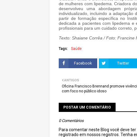
de mulheres com lipedema. Criadora do 
desenvolveu uma abordagem própria 
individualizado, incluindo a adaptação
partir de formação específica no Ins
dedicada a pacientes com lipedema e 
profissionais para um cuidado correto, p
Texto: Shaiane Corrêa / Foto: Francine 
Tags:
Saúde
Facebook
Twitter
ANTIGOS
Oficina Francisco Brennand promove vivênci
com foco no público idoso
POSTAR UM COMENTÁRIO
0 Comentários
Para comentar neste Blog você deve ter c
registrado em nossos registros. Tenha 