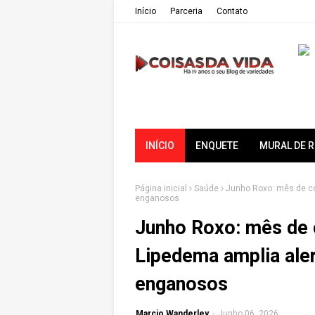
Iní­cio
Parceria
Contato
INÍCIO
ENQUETE
MURAL DE 
Página inicial
Saúde
Junho Roxo: mês de co
enganosos
Junho Roxo: mês de 
Lipedema amplia ale
enganosos
Marcio Wanderley
-
Junho 06, 2026