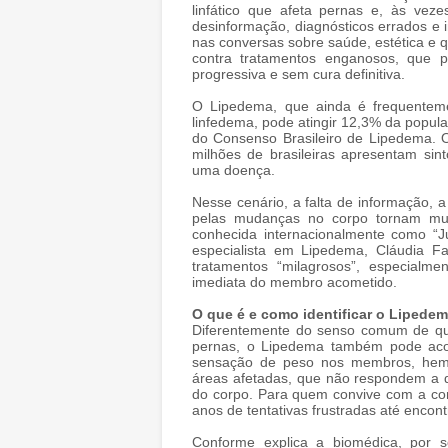
linfático que afeta pernas e, às vez
desinformação, diagnósticos errados e 
nas conversas sobre saúde, estética e 
contra tratamentos enganosos, que 
progressiva e sem cura definitiva.
O Lipedema, que ainda é frequenteme
linfedema, pode atingir 12,3% da popula
do Consenso Brasileiro de Lipedema. O
milhões de brasileiras apresentam si
uma doença.
Nesse cenário, a falta de informação, 
pelas mudanças no corpo tornam mui
conhecida internacionalmente como “Jun
especialista em Lipedema, Cláudia Fa
tratamentos “milagrosos”, especialm
imediata do membro acometido.
O que é e como identificar o Lipede
Diferentemente do senso comum de que
pernas, o Lipedema também pode acom
sensação de peso nos membros, hema
áreas afetadas, que não respondem a d
do corpo. Para quem convive com a co
anos de tentativas frustradas até encont
Conforme explica a biomédica, por 