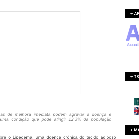
➛ AF
➛ T
ssas de melhora imediata podem agravar a doença e
 uma condição que pode atingir 12,3% da população
➛ M
bre o Lipedema, uma doença crônica do tecido adiposo