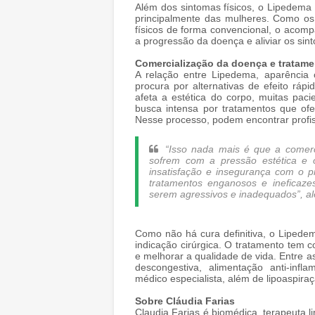
Além dos sintomas físicos, o Lipedema
principalmente das mulheres. Como os
físicos de forma convencional, o acomp
a progressão da doença e aliviar os sin
Comercialização da doença e tratame
A relação entre Lipedema, aparência 
procura por alternativas de efeito ráp
afeta a estética do corpo, muitas pac
busca intensa por tratamentos que of
Nesse processo, podem encontrar profis
“Isso nada mais é que a comerc
sofrem com a pressão estética e
insatisfação e insegurança com o p
tratamentos enganosos e ineficaz
serem agressivos e inadequados”, al
Como não há cura definitiva, o Lipede
indicação cirúrgica. O tratamento tem c
e melhorar a qualidade de vida. Entre as
descongestiva, alimentação anti-infl
médico especialista, além de lipoaspira
Sobre Cláudia Farias
Claudia Farias é biomédica, terapeuta li