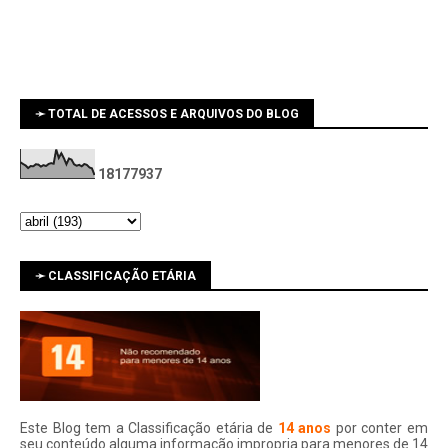
➛ TOTAL DE ACESSOS E ARQUIVOS DO BLOG
1
8
1
7
7
9
3
7
➛ CLASSIFICAÇÃO ETÁRIA
Este Blog tem a Classificação etária de
14 anos
por conter em
seu conteúdo alguma informação impropria para menores de 14