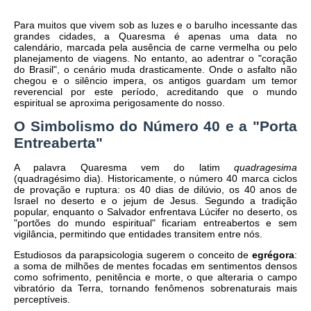
​Para muitos que vivem sob as luzes e o barulho incessante das
grandes cidades, a Quaresma é apenas uma data no
calendário, marcada pela ausência de carne vermelha ou pelo
planejamento de viagens. No entanto, ao adentrar o "coração
do Brasil", o cenário muda drasticamente. Onde o asfalto não
chegou e o silêncio impera, os antigos guardam um temor
reverencial por este período, acreditando que o mundo
espiritual se aproxima perigosamente do nosso.
​O Simbolismo do Número 40 e a "Porta
Entreaberta"
​A palavra Quaresma vem do latim
quadragesima
(quadragésimo dia). Historicamente, o número 40 marca ciclos
de provação e ruptura: os 40 dias de dilúvio, os 40 anos de
Israel no deserto e o jejum de Jesus. Segundo a tradição
popular, enquanto o Salvador enfrentava Lúcifer no deserto, os
"portões do mundo espiritual" ficariam entreabertos e sem
vigilância, permitindo que entidades transitem entre nós.
​Estudiosos da parapsicologia sugerem o conceito de
egrégora
:
a soma de milhões de mentes focadas em sentimentos densos
como sofrimento, penitência e morte, o que alteraria o campo
vibratório da Terra, tornando fenômenos sobrenaturais mais
perceptíveis.