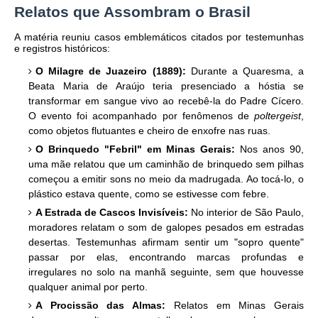
​Relatos que Assombram o Brasil
​A matéria reuniu casos emblemáticos citados por testemunhas
e registros históricos:
O Milagre de Juazeiro (1889):
Durante a Quaresma, a
Beata Maria de Araújo teria presenciado a hóstia se
transformar em sangue vivo ao recebê-la do Padre Cícero.
O evento foi acompanhado por fenômenos de
poltergeist
,
como objetos flutuantes e cheiro de enxofre nas ruas.
O Brinquedo "Febril" em Minas Gerais:
Nos anos 90,
uma mãe relatou que um caminhão de brinquedo sem pilhas
começou a emitir sons no meio da madrugada. Ao tocá-lo, o
plástico estava quente, como se estivesse com febre.
A Estrada de Cascos Invisíveis:
No interior de São Paulo,
moradores relatam o som de galopes pesados em estradas
desertas. Testemunhas afirmam sentir um "sopro quente"
passar por elas, encontrando marcas profundas e
irregulares no solo na manhã seguinte, sem que houvesse
qualquer animal por perto.
A Procissão das Almas:
Relatos em Minas Gerais