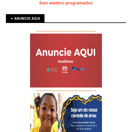
Sem eventos programados
➛ ANUNCIE AQUI
----------------------------------
----------------------------------