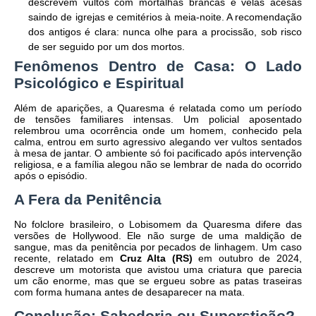
descrevem vultos com mortalhas brancas e velas acesas
saindo de igrejas e cemitérios à meia-noite. A recomendação
dos antigos é clara: nunca olhe para a procissão, sob risco
de ser seguido por um dos mortos.
​Fenômenos Dentro de Casa: O Lado
Psicológico e Espiritual
​Além de aparições, a Quaresma é relatada como um período
de tensões familiares intensas. Um policial aposentado
relembrou uma ocorrência onde um homem, conhecido pela
calma, entrou em surto agressivo alegando ver vultos sentados
à mesa de jantar. O ambiente só foi pacificado após intervenção
religiosa, e a família alegou não se lembrar de nada do ocorrido
após o episódio.
​A Fera da Penitência
​No folclore brasileiro, o Lobisomem da Quaresma difere das
versões de Hollywood. Ele não surge de uma maldição de
sangue, mas da penitência por pecados de linhagem. Um caso
recente, relatado em
Cruz Alta (RS)
em outubro de 2024,
descreve um motorista que avistou uma criatura que parecia
um cão enorme, mas que se ergueu sobre as patas traseiras
com forma humana antes de desaparecer na mata.
​Conclusão: Sabedoria ou Superstição?