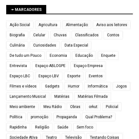
➛ MARCADORES
Ação Social
Agricultura
Alimentação
Aviso aos leitores
Biografia
Celular
Chuvas
Classificados
Contos
Culinária
Curiosidades
Data Especial
De tudo um Pouco
Economia
Educação
Enquete
Entrevista
Espaço ABLOGPE
Espaço Empresa
Espaço LBC
Espaço LBV
Esporte
Eventos
Filmes e vídeos
Gadgets
Humor
Informática
Jogos
Lançamento Musical
Matérias
Matérias Filmada
Meio ambiente
Meu Rádio
Obras
orkut
Policial
Política
promoção
Propaganda
Qual Problema?
Rapidinha
Religião
Saúde
Sem foco
Sociedade Ativa
Teatro
Televisão
Testando Coisas