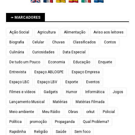
➛ MARCADORES
Ação Social
Agricultura
Alimentação
Aviso aos leitores
Biografia
Celular
Chuvas
Classificados
Contos
Culinária
Curiosidades
Data Especial
De tudo um Pouco
Economia
Educação
Enquete
Entrevista
Espaço ABLOGPE
Espaço Empresa
Espaço LBC
Espaço LBV
Esporte
Eventos
Filmes e vídeos
Gadgets
Humor
Informática
Jogos
Lançamento Musical
Matérias
Matérias Filmada
Meio ambiente
Meu Rádio
Obras
orkut
Policial
Política
promoção
Propaganda
Qual Problema?
Rapidinha
Religião
Saúde
Sem foco