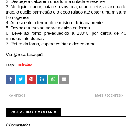
2. Despeje a calda em uma forma untada e reserve.
3. No liquidificador, bata os ovos, o açúcar, o leite, a farinha de
trigo, o queijo parmesão e o coco ralado até obter uma mistura
homogênea.
4. Acrescente o fermento e misture delicadamente.
5. Despeje a massa sobre a calda na forma.
6. Leve ao forno pré-aquecido a 180°C por cerca de 40
minutos, até dourar.
7. Retire do forno, espere esfriar e desenforme.
Via @receitasaqui1
Tags:
Culinária
ANTIGOS
MAIS RECENTES
POSTAR UM COMENTÁRIO
0 Comentários