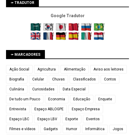
➛ TRADUTOR
Google Tradutor
➛ MARCADORES
Ação Social
Agricultura
Alimentação
Aviso aos leitores
Biografia
Celular
Chuvas
Classificados
Contos
Culinária
Curiosidades
Data Especial
De tudo um Pouco
Economia
Educação
Enquete
Entrevista
Espaço ABLOGPE
Espaço Empresa
Espaço LBC
Espaço LBV
Esporte
Eventos
Filmes e vídeos
Gadgets
Humor
Informática
Jogos