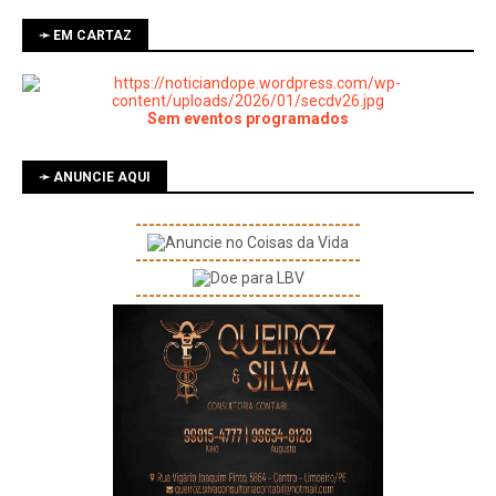
➛ EM CARTAZ
Sem eventos programados
➛ ANUNCIE AQUI
----------------------------------
----------------------------------
----------------------------------