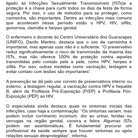
ligado às Infecções Sexualmente Transmissíveis (ISTs)e a
proteção é a chave para curtir todos os dias da festa de forma
segura. Por isso, o uso de métodos para se proteger, como
camisinha, são importantes. Dentre as infecções mais comuns
que acontecem nesse período estão o HPV, HIV, sífilis,
gonorreia, clamídia e herpes genital.
O enfermeiro e docente do Centro Universitário dos Guararapes
(UNIFG), Danilo Martins, destaca que o uso da camisinha é
importante, mas apenas usar não é o suficiente. “O preservativo
reduz significativamente o risco de transmissão da maioria das
ISTs, mas não oferece 100% de proteção contra aquelas
transmitidas pelo contato pele a pele, como HPV, herpes e
sífilis. Por isso, outras medidas como vacinação, testagem e
evitar contato com lesões são importantes”.
A prevenção se dá pelo uso correto de preservativos interno ou
externo, a testagem regular, a vacinação contra HPV e hepatite
B, além da Profilaxia Pré-Exposição (PrEP) e Profilaxia Pós-
Exposição (PEP) ao HIV.
O especialista ainda destaca quais os sintomas iniciais das
infecções, caso haja a contaminação. “Os sintomas variam, mas
podem incluir corrimento incomum, dor ao urinar, feridas ou
verrugas na região genital, coceira e febre. Algumas ISTs
podem ser assintomáticas. É fundamental procurar um
profissional da saúde sempre que houver sintomas ou após
relações sexuais desprotegidas”, informa.