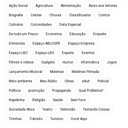
Ação Social
Agricultura
Alimentação
Aviso aos leitores
Biografia
Celular
Chuvas
Classificados
Contos
Culinária
Curiosidades
Data Especial
De tudo um Pouco
Economia
Educação
Enquete
Entrevista
Espaço ABLOGPE
Espaço Empresa
Espaço LBC
Espaço LBV
Esporte
Eventos
Filmes e vídeos
Gadgets
Humor
Informática
Jogos
Lançamento Musical
Matérias
Matérias Filmada
Meio ambiente
Meu Rádio
Obras
orkut
Policial
Política
promoção
Propaganda
Qual Problema?
Rapidinha
Religião
Saúde
Sem foco
Sociedade Ativa
Teatro
Televisão
Testando Coisas
Tirinhas
Trânsito
Turismo
Você Aqui