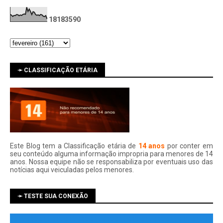
1
8
1
8
3
5
9
0
➛ CLASSIFICAÇÃO ETÁRIA
Este Blog tem a Classificação etária de
14 anos
por conter em
seu conteúdo alguma informação impropria para menores de 14
anos. Nossa equipe não se responsabiliza por eventuais uso das
notí­cias aqui veiculadas pelos menores.
➛ TESTE SUA CONEXÃO