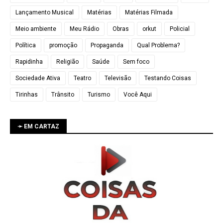
Lançamento Musical
Matérias
Matérias Filmada
Meio ambiente
Meu Rádio
Obras
orkut
Policial
Política
promoção
Propaganda
Qual Problema?
Rapidinha
Religião
Saúde
Sem foco
Sociedade Ativa
Teatro
Televisão
Testando Coisas
Tirinhas
Trânsito
Turismo
Você Aqui
➛ EM CARTAZ