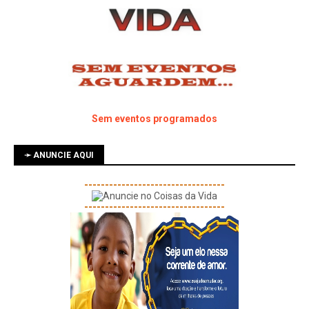
Sem eventos programados
➛ ANUNCIE AQUI
----------------------------------
----------------------------------