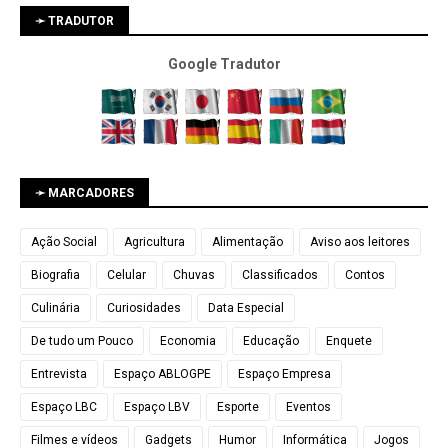
➛ TRADUTOR
Google Tradutor
➛ MARCADORES
Ação Social
Agricultura
Alimentação
Aviso aos leitores
Biografia
Celular
Chuvas
Classificados
Contos
Culinária
Curiosidades
Data Especial
De tudo um Pouco
Economia
Educação
Enquete
Entrevista
Espaço ABLOGPE
Espaço Empresa
Espaço LBC
Espaço LBV
Esporte
Eventos
Filmes e vídeos
Gadgets
Humor
Informática
Jogos