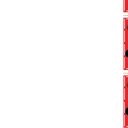
--
--