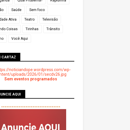
ganda
Qual Problema?
Rapidinha
ião
Saúde
Sem foco
dade Ativa
Teatro
Televisão
ndo Coisas
Tirinhas
Trânsito
mo
Você Aqui
M CARTAZ
Sem eventos programados
UNCIE AQUI
----------------------------------