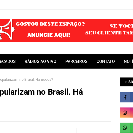
RECADOS
RÁDIOS AO VIVO
PARCEIROS
CONTATO
NOT
opularizam no Brasil. Há riscos?
➛ SI
pularizam no Brasil. Há