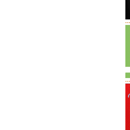
--
--