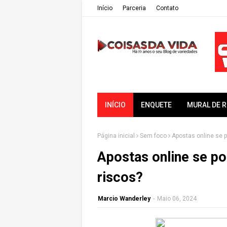
Iní­cio
Parceria
Contato
INÍCIO
ENQUETE
MURAL DE 
Página inicial
Sem foco
Apostas online se p
Apostas online se po
riscos?
Marcio Wanderley
-
Maio 06, 2024