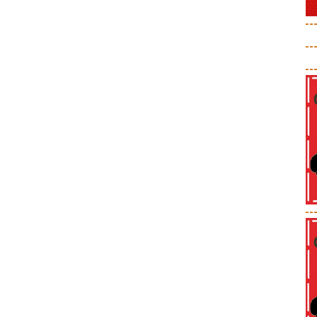
--
--
--
--