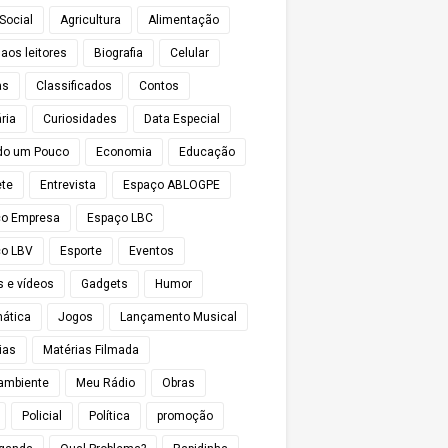
Social
Agricultura
Alimentação
 aos leitores
Biografia
Celular
as
Classificados
Contos
ria
Curiosidades
Data Especial
do um Pouco
Economia
Educação
te
Entrevista
Espaço ABLOGPE
ço Empresa
Espaço LBC
o LBV
Esporte
Eventos
s e vídeos
Gadgets
Humor
mática
Jogos
Lançamento Musical
ias
Matérias Filmada
ambiente
Meu Rádio
Obras
Policial
Política
promoção