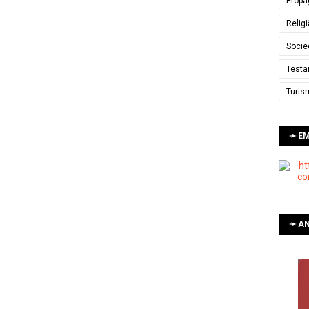
Propa
Relig
Socie
Testa
Turis
➛ E
➛ AN