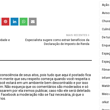
Ação 
Aviso
Chuv
Culiná
MAIS RECENTES
De tu
idade e
Especialista sugere como extrair benefícios da
Declaração de Imposto de Renda
Enque
Espa
Espaç
Filme
onsciência de seus atos, pois tudo que aqui é postado fica
Infor
em mente que seu respeito começa quando você respeita o
você estará em um ambiente bem descontraído e por isso
Matér
sim. Não esqueça que os comentários são moderados e só
ssarem por ela iremos publicar, caso não ele será deletado.
Meio 
u Facebook a moderação não se faz necesária, já que o
ios.
orkut