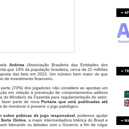
➛ AF
 pela
Anbima
(Associação Brasileira das Entidades dos
nta que 14% da população brasileira, cerca de 22 milhões
➛ T
 aposta das bets em 2023. Um número bem maior do que
o de investimento financeiro.
r parte (70%) dos jogadores não considere as apostas um
pação em relação à prevenção de comportamentos aditivos
da do Minstério da Fazenda para regulamentação do setor.
 fazer parte de nova
Portaria que será publicadas até
s de monitorar e prevenir o jogo patológico.
r sobre práticas de jogo responsável
, podemos ajudar
 Sorte Online
, a maior intermediadora lotérica do Brasil e
➛ M
em liderando os debates com o Governo a fim de rulgar