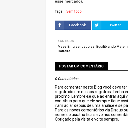
esse mercado).
Tags:
Sem foco
Facebook
Twitter
ANTIGOS
Mães Empreendedoras: Equilibrando Matern
Carreira
POSTAR UM COMENTÁRIO
0 Comentários
Para comentar neste Blog você deve ter c
registrado em nossos registros. Tenha 
próximo. Lembre-se que ao entrar aqui 
contribua para que ele sempre fique as
iram ao ar depois de uma analise e se pa
Para os novos comentários via Disqus o
nome do usuário fica salvo nos comentár
Obrigado pela visita e volte sempre.