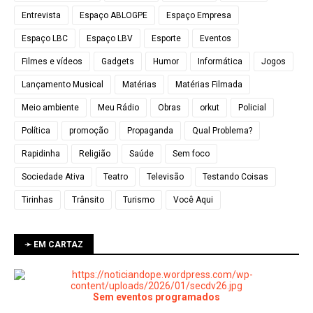
Entrevista
Espaço ABLOGPE
Espaço Empresa
Espaço LBC
Espaço LBV
Esporte
Eventos
Filmes e vídeos
Gadgets
Humor
Informática
Jogos
Lançamento Musical
Matérias
Matérias Filmada
Meio ambiente
Meu Rádio
Obras
orkut
Policial
Política
promoção
Propaganda
Qual Problema?
Rapidinha
Religião
Saúde
Sem foco
Sociedade Ativa
Teatro
Televisão
Testando Coisas
Tirinhas
Trânsito
Turismo
Você Aqui
➛ EM CARTAZ
Sem eventos programados