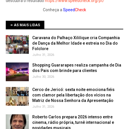
descubra o resultado
https://www.speedcheck.org/pt/
Conheça a
Speed
Check
➛ AS MAIS LIDAS
Caravana do Palhaço Xililique cria Companhia
de Dança da Melhor Idade e estreia no Dia do
Folclore
Julho 31, 2026
Shopping Guararapes realiza campanha de Dia
dos Pais com brinde para clientes
Julho 30, 2026
Cerco de Jericó: sexta noite emociona fiéis
com clamor pela libertação dos vícios na
Matriz de Nossa Senhora da Apresentação
Julho 31, 2026
Roberto Carlos prepara 2026 intenso entre
cinema, rádio própria, turnê internacional e
novidades musicais