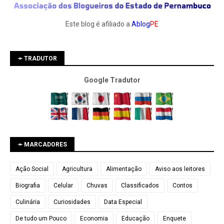
Este blog é afiliado a
Ablog
PE
➛ TRADUTOR
Google Tradutor
➛ MARCADORES
Ação Social
Agricultura
Alimentação
Aviso aos leitores
Biografia
Celular
Chuvas
Classificados
Contos
Culinária
Curiosidades
Data Especial
De tudo um Pouco
Economia
Educação
Enquete