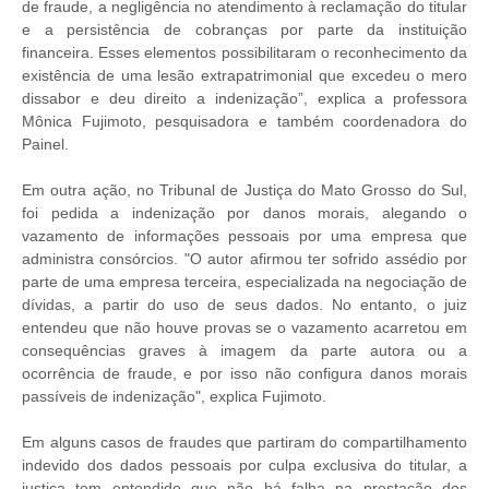
de fraude, a negligência no atendimento à reclamação do titular
e a persistência de cobranças por parte da instituição
financeira. Esses elementos possibilitaram o reconhecimento da
existência de uma lesão extrapatrimonial que excedeu o mero
dissabor e deu direito a indenização”, explica a professora
Mônica Fujimoto, pesquisadora e também coordenadora do
Painel.
Em outra ação, no Tribunal de Justiça do Mato Grosso do Sul,
foi pedida a indenização por danos morais, alegando o
vazamento de informações pessoais por uma empresa que
administra consórcios. "O autor afirmou ter sofrido assédio por
parte de uma empresa terceira, especializada na negociação de
dívidas, a partir do uso de seus dados. No entanto, o juiz
entendeu que não houve provas se o vazamento acarretou em
consequências graves à imagem da parte autora ou a
ocorrência de fraude, e por isso não configura danos morais
passíveis de indenização", explica Fujimoto.
Em alguns casos de fraudes que partiram do compartilhamento
indevido dos dados pessoais por culpa exclusiva do titular, a
justiça tem entendido que não há falha na prestação dos