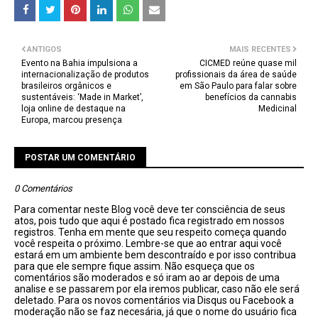
ANTIGOS
MAIS RECENTES
Evento na Bahia impulsiona a
CICMED reúne quase mil
internacionalização de produtos
profissionais da área de saúde
brasileiros orgânicos e
em São Paulo para falar sobre
sustentáveis: ‘Made in Market’,
benefícios da cannabis
loja online de destaque na
Medicinal
Europa, marcou presença
POSTAR UM COMENTÁRIO
0 Comentários
Para comentar neste Blog você deve ter consciência de seus
atos, pois tudo que aqui é postado fica registrado em nossos
registros. Tenha em mente que seu respeito começa quando
você respeita o próximo. Lembre-se que ao entrar aqui você
estará em um ambiente bem descontraído e por isso contribua
para que ele sempre fique assim. Não esqueça que os
comentários são moderados e só iram ao ar depois de uma
analise e se passarem por ela iremos publicar, caso não ele será
deletado. Para os novos comentários via Disqus ou Facebook a
moderação não se faz necesária, já que o nome do usuário fica