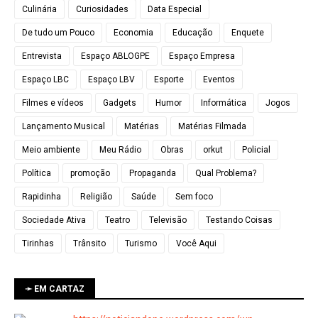
Culinária
Curiosidades
Data Especial
De tudo um Pouco
Economia
Educação
Enquete
Entrevista
Espaço ABLOGPE
Espaço Empresa
Espaço LBC
Espaço LBV
Esporte
Eventos
Filmes e vídeos
Gadgets
Humor
Informática
Jogos
Lançamento Musical
Matérias
Matérias Filmada
Meio ambiente
Meu Rádio
Obras
orkut
Policial
Política
promoção
Propaganda
Qual Problema?
Rapidinha
Religião
Saúde
Sem foco
Sociedade Ativa
Teatro
Televisão
Testando Coisas
Tirinhas
Trânsito
Turismo
Você Aqui
➛ EM CARTAZ