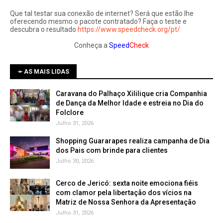
Que tal testar sua conexão de internet? Será que estão lhe
oferecendo mesmo o pacote contratado? Faça o teste e
descubra o resultado
https://www.speedcheck.org/pt/
Conheça a
Speed
Check
➛ AS MAIS LIDAS
Caravana do Palhaço Xililique cria Companhia
de Dança da Melhor Idade e estreia no Dia do
Folclore
Julho 31, 2026
Shopping Guararapes realiza campanha de Dia
dos Pais com brinde para clientes
Julho 30, 2026
Cerco de Jericó: sexta noite emociona fiéis
com clamor pela libertação dos vícios na
Matriz de Nossa Senhora da Apresentação
Julho 31, 2026