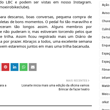
 do LBC e podem ser vistas em nosso Instagram.
Ação 
imoeirobikeclube).
Aviso
ara descanso, boas conversas, pequena compra de
epletas de bons momentos. O pedal foi tão maravilho e
Chuv
eram tão longos assim. Alguns membros por
Culiná
 não puderam ir, mas estiveram torcendo pelos que
e trilha. Assim ficou registrado mais um Diário de
De tu
 por prazer. Abraços a todos, uma excelente semana
Enque
 vem estaremos juntos em mais uma trilha bacanuda.
Espa
Espaç
Filme
Infor
MAIS RECENTES
ara a
Lionarte inicia mais uma edição da oficina vamos
Matér
Brincar de fazer teatro
Meio 
orkut