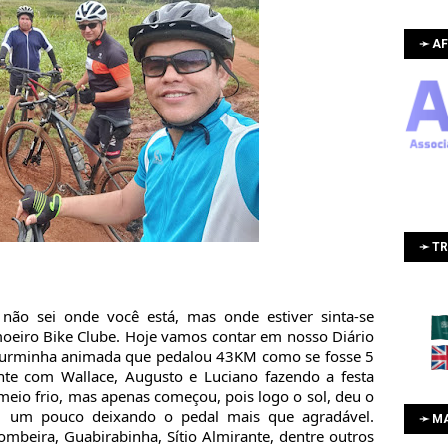
➛ AF
➛ T
não sei onde você está, mas onde estiver sinta-se
oeiro Bike Clube. Hoje vamos contar em nosso Diário
turminha animada que pedalou 43KM como se fosse 5
nte com Wallace, Augusto e Luciano fazendo a festa
eio frio, mas apenas começou, pois logo o sol, deu o
u um pouco deixando o pedal mais que agradável.
➛ M
ombeira, Guabirabinha, Sítio Almirante, dentre outros