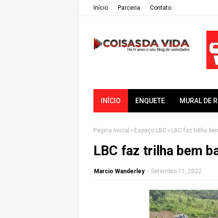
Iní­cio
Parceria
Contato
INÍCIO
ENQUETE
MURAL DE 
Página inicial
Espaço LBC
LBC faz trilha b
LBC faz trilha bem b
Marcio Wanderley
-
Setembro 11, 2022