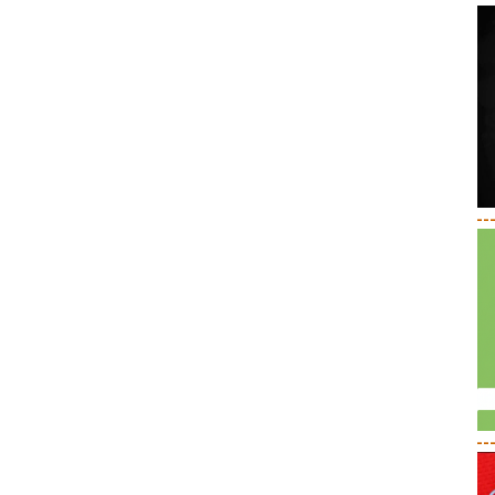
--
--