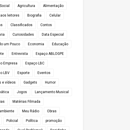
Social
Agricultura
Alimentação
 aos leitores
Biografia
Celular
as
Classificados
Contos
ria
Curiosidades
Data Especial
do um Pouco
Economia
Educação
te
Entrevista
Espaço ABLOGPE
ço Empresa
Espaço LBC
o LBV
Esporte
Eventos
s e vídeos
Gadgets
Humor
mática
Jogos
Lançamento Musical
ias
Matérias Filmada
ambiente
Meu Rádio
Obras
Policial
Política
promoção