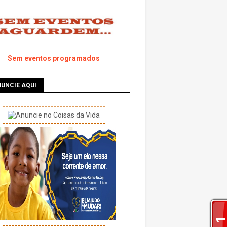
Sem eventos programados
UNCIE AQUI
----------------------------------
----------------------------------
----------------------------------