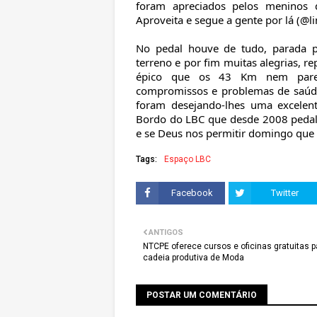
foram apreciados pelos meninos
Aproveita e segue a gente por lá (@l
No pedal houve de tudo, parada p
terreno e por fim muitas alegrias, r
épico que os 43 Km nem parec
compromissos e problemas de saúde
foram desejando-lhes uma excelent
Bordo do LBC que desde 2008 pedala
e se Deus nos permitir domingo que
Tags:
Espaço LBC
Facebook
Twitter
ANTIGOS
NTCPE oferece cursos e oficinas gratuitas p
cadeia produtiva de Moda
POSTAR UM COMENTÁRIO