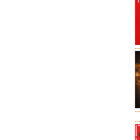
--
--
--