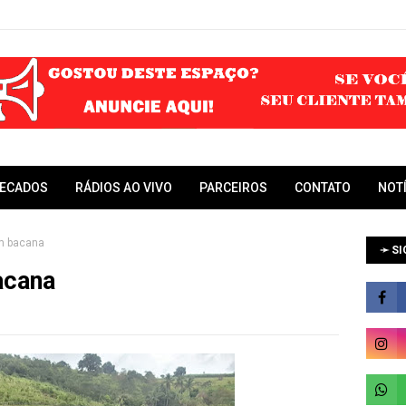
RECADOS
RÁDIOS AO VIVO
PARCEIROS
CONTATO
NOT
em bacana
➛ SI
acana