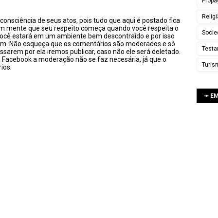
Propa
Relig
onsciência de seus atos, pois tudo que aqui é postado fica
em mente que seu respeito começa quando você respeita o
Socie
você estará em um ambiente bem descontraído e por isso
sim. Não esqueça que os comentários são moderados e só
Testa
ssarem por ela iremos publicar, caso não ele será deletado.
u Facebook a moderação não se faz necesária, já que o
Turis
ios.
➛ E