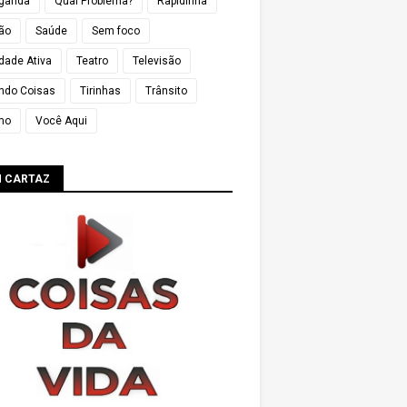
ganda
Qual Problema?
Rapidinha
ião
Saúde
Sem foco
dade Ativa
Teatro
Televisão
ndo Coisas
Tirinhas
Trânsito
mo
Você Aqui
M CARTAZ