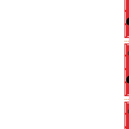
--
--