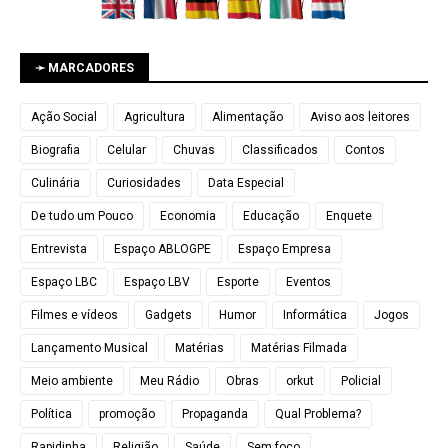
➛ MARCADORES
Ação Social
Agricultura
Alimentação
Aviso aos leitores
Biografia
Celular
Chuvas
Classificados
Contos
Culinária
Curiosidades
Data Especial
De tudo um Pouco
Economia
Educação
Enquete
Entrevista
Espaço ABLOGPE
Espaço Empresa
Espaço LBC
Espaço LBV
Esporte
Eventos
Filmes e vídeos
Gadgets
Humor
Informática
Jogos
Lançamento Musical
Matérias
Matérias Filmada
Meio ambiente
Meu Rádio
Obras
orkut
Policial
Política
promoção
Propaganda
Qual Problema?
Rapidinha
Religião
Saúde
Sem foco