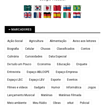
➛ MARCADORES
Ação Social
Agricultura
Alimentação
Aviso aos leitores
Biografia
Celular
Chuvas
Classificados
Contos
Culinária
Curiosidades
Data Especial
De tudo um Pouco
Economia
Educação
Enquete
Entrevista
Espaço ABLOGPE
Espaço Empresa
Espaço LBC
Espaço LBV
Esporte
Eventos
Filmes e vídeos
Gadgets
Humor
Informática
Jogos
Lançamento Musical
Matérias
Matérias Filmada
Meio ambiente
Meu Rádio
Obras
orkut
Policial