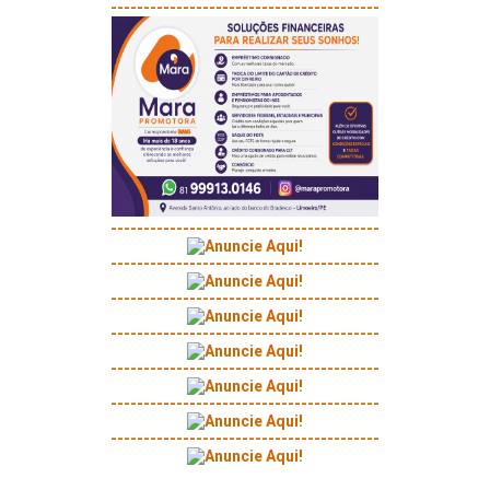
-----------------------------------------
-----------------------------------------
-----------------------------------------
-----------------------------------------
-----------------------------------------
-----------------------------------------
-----------------------------------------
-----------------------------------------