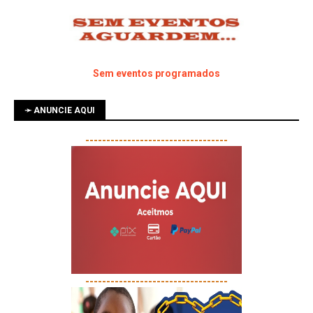
Sem eventos programados
➛ ANUNCIE AQUI
----------------------------------
----------------------------------