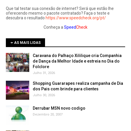
Que tal testar sua conexão de internet? Será que estão lhe
oferecendo mesmo o pacote contratado? Faça o teste e
descubra o resultado
https://www.speedcheck.org/pt/
Conheça a
Speed
Check
➛ AS MAIS LIDAS
Caravana do Palhaço Xililique cria Companhia
de Dança da Melhor Idade e estreia no Dia do
Folclore
Julho 31, 2026
Shopping Guararapes realiza campanha de Dia
dos Pais com brinde para clientes
Julho 30, 2026
Derrubar MSN novo codigo
Dezembro 20, 2007