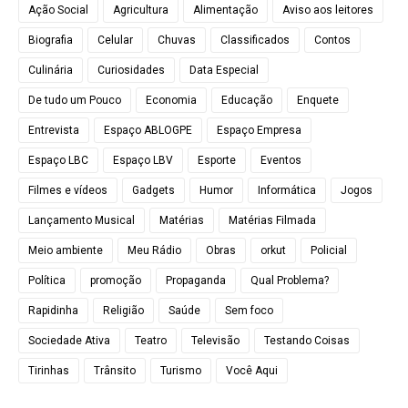
Ação Social
Agricultura
Alimentação
Aviso aos leitores
Biografia
Celular
Chuvas
Classificados
Contos
Culinária
Curiosidades
Data Especial
De tudo um Pouco
Economia
Educação
Enquete
Entrevista
Espaço ABLOGPE
Espaço Empresa
Espaço LBC
Espaço LBV
Esporte
Eventos
Filmes e vídeos
Gadgets
Humor
Informática
Jogos
Lançamento Musical
Matérias
Matérias Filmada
Meio ambiente
Meu Rádio
Obras
orkut
Policial
Política
promoção
Propaganda
Qual Problema?
Rapidinha
Religião
Saúde
Sem foco
Sociedade Ativa
Teatro
Televisão
Testando Coisas
Tirinhas
Trânsito
Turismo
Você Aqui