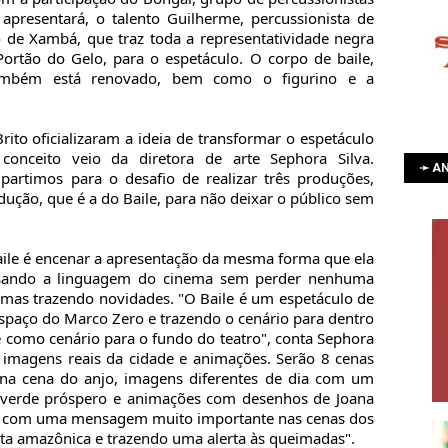
apresentará, o talento Guilherme, percussionista de
o de Xambá, que traz toda a representatividade negra
tão do Gelo, para o espetáculo. O corpo de baile,
também está renovado, bem como o figurino e a
rito oficializaram a ideia de transformar o espetáculo
nceito veio da diretora de arte Sephora Silva.
➛ AN
artimos para o desafio de realizar três produções,
ção, que é a do Baile, para não deixar o público sem
aile é encenar a apresentação da mesma forma que ela
usando a linguagem do cinema sem perder nenhuma
 mas trazendo novidades. "O Baile é um espetáculo de
espaço do Marco Zero e trazendo o cenário para dentro
de como cenário para o fundo do teatro", conta Sephora
 imagens reais da cidade e animações. Serão 8 cenas
 na cena do anjo, imagens diferentes de dia com um
 verde próspero e animações com desenhos de Joana
com uma mensagem muito importante nas cenas dos
sta amazônica e trazendo uma alerta às queimadas".