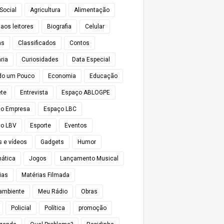
Social
Agricultura
Alimentação
 aos leitores
Biografia
Celular
as
Classificados
Contos
ria
Curiosidades
Data Especial
do um Pouco
Economia
Educação
te
Entrevista
Espaço ABLOGPE
ço Empresa
Espaço LBC
o LBV
Esporte
Eventos
s e vídeos
Gadgets
Humor
mática
Jogos
Lançamento Musical
ias
Matérias Filmada
ambiente
Meu Rádio
Obras
Policial
Política
promoção