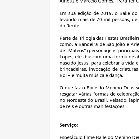
Ainouz e Marcelo Gomes, “Para Ter On
Em sua edição de 2019, o Baile d
levando mais de 70 mil pessoas, de 
do Recife.
Parte da Trilogia das Festas Brasile
como, a Bandeira de São João e Arl
de “Mateus” (personagens principais)
Lopes, eles buscam uma forma de abr
nascido Jesus, para celebrar a vida 
brincadeiras, invocação de criaturas
Boi – e muita música e dança.
O que faz o Baile do Menino Deus ser
resgatar várias formas de celebraç
no Nordeste do Brasil. Reisado, lapi
de reis e outras manifestações.
Serviço:
Espetáculo filme Baile do Menino D