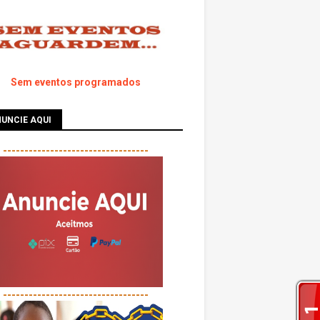
Sem eventos programados
UNCIE AQUI
----------------------------------
----------------------------------