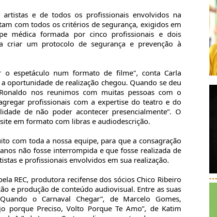
rtistas e de todos os profissionais envolvidos na
tam com todos os critérios de segurança, exigidos em
 médica formada por cinco profissionais e dois
ra criar um protocolo de segurança e prevenção à
r o espetáculo num formato de filme", conta Carla
s, a oportunidade de realização chegou. Quando se deu
 Ronaldo nos reunimos com muitas pessoas com o
agregar profissionais com a expertise do teatro e do
ilidade de não poder acontecer presencialmente”. O
 site em formato com libras e audiodescrição.
to com toda a nossa equipe, para que a consagração
nos não fosse interrompida e que fosse realizada de
istas e profissionais envolvidos em sua realização.
ela REC, produtora recifense dos sócios Chico Ribeiro
--
ação e produção de conteúdo audiovisual. Entre as suas
a Quando o Carnaval Chegar”, de Marcelo Gomes,
ajo porque Preciso, Volto Porque Te Amo”, de Katim