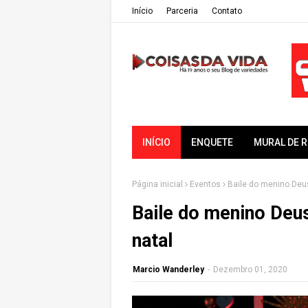
Iní­cio
Parceria
Contato
INÍCIO
ENQUETE
MURAL DE 
Página inicial
Eventos
Baile do menino Deus
Baile do menino Deus
natal
Marcio Wanderley
-
Dezembro 01, 2020