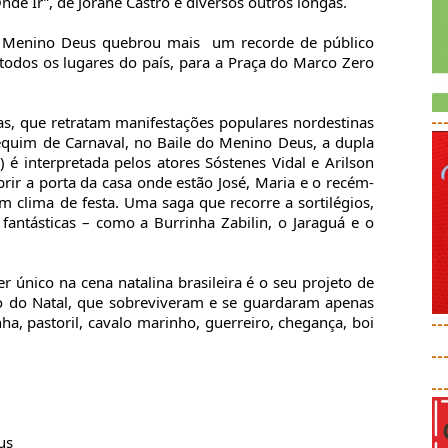
de Ir”, de Jorane Castro e diversos outros longas.
o Menino Deus quebrou mais um recorde de público
todos os lugares do país, para a Praça do Marco Zero
iras, que retratam manifestações populares nordestinas
--
equim de Carnaval, no Baile do Menino Deus, a dupla
 é interpretada pelos atores Sóstenes Vidal e Arilson
ir a porta da casa onde estão José, Maria e o recém-
em clima de festa. Uma saga que recorre a sortilégios,
 fantásticas – como a Burrinha Zabilin, o Jaraguá e o
 único na cena natalina brasileira é o seu projeto de
ão do Natal, que sobreviveram e se guardaram apenas
nha, pastoril, cavalo marinho, guerreiro, chegança, boi
--
--
--
eus