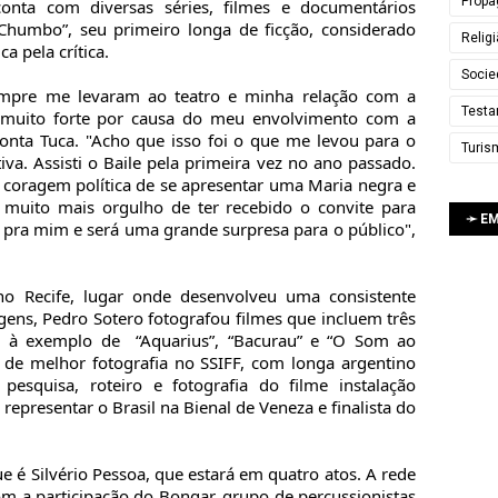
Propa
conta com diversas séries, filmes e documentários
Chumbo”, seu primeiro longa de ficção, considerado
Relig
a pela crítica.
Socie
sempre me levaram ao teatro e minha relação com a
Testa
i muito forte por causa do meu envolvimento com a
conta Tuca. "Acho que isso foi o que me levou para o
Turis
iva. Assisti o Baile pela primeira vez no ano passado.
coragem política de se apresentar uma Maria negra e
 muito mais orgulho de ter recebido o convite para
➛ E
e pra mim e será uma grande surpresa para o público",
no Recife, lugar onde desenvolveu uma consistente
gens, Pedro Sotero fotografou filmes que incluem três
es, à exemplo de “Aquarius”, “Bacurau” e “O Som ao
de melhor fotografia no SSIFF, com longa argentino
esquisa, roteiro e fotografia do filme instalação
presentar o Brasil na Bienal de Veneza e finalista do
ue é Silvério Pessoa, que estará em quatro atos. A rede
om a participação do Bongar, grupo de percussionistas