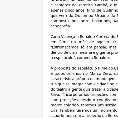
e cantores do Terreiro Xambá, que 
apenas cinco anos, filho de Guitinh
que vem do Quilombo Urbano do Por
composto por onze bailarinos, 
cenografia.
Carla Valença e Ronaldo Correia de B
em filme no mês de agosto. O co
“Estremecemos só em pensar, mas p
dentro de uma mesma e gigante produ
o espetáculo”, comenta Ronaldo.
A proposta do espetáculo filme do B
é todos os anos no Marco Zero, 
característica própria da montagem,
rua que se integra com a cidade no 
do teatro a gente quis trazer a cida
Silva. "Incorporamos projeções com
com projeções, desde o céu divino
morro colorido, teremos um sertão
Lira. Também teremos um momento 
caboclinhos com a projeção da flore