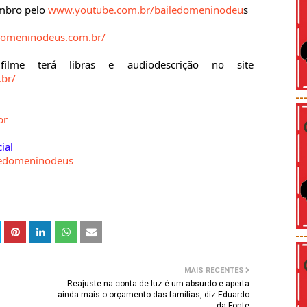
embro pelo
www.youtube.com.br/bailedomeninodeu
s
domeninodeus.com.br/
lme terá libras e audiodescrição no site
br/
--
br
ial
ledomeninodeus
--
MAIS RECENTES
Reajuste na conta de luz é um absurdo e aperta
ainda mais o orçamento das famílias, diz Eduardo
da Fonte