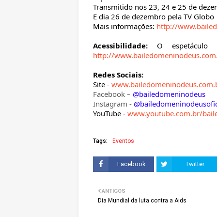
Transmitido nos 23, 24 e 25 de dez
E dia 26 de dezembro pela TV Globo
Mais informações:
http://www.baile
Acessibilidade:
O espetáculo fi
http://www.bailedomeninodeus.com.
Redes Sociais:
Site -
www.bailedomeninodeus.com.
Facebook –
@bailedomeninodeus
Instagram -
@bailedomeninodeusofic
YouTube -
www.youtube.com.br/bai
Tags:
Eventos
Facebook
Twitter
ANTIGOS
Dia Mundial da luta contra a Aids