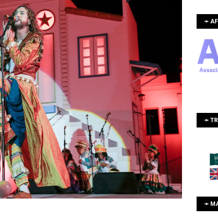
➛ AF
➛ T
➛ M