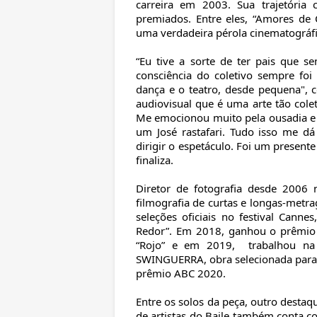
carreira em 2003. Sua trajetória 
premiados. Entre eles, “Amores de 
uma verdadeira pérola cinematográfic
“Eu tive a sorte de ter pais que 
consciência do coletivo sempre fo
dança e o teatro, desde pequena", 
audiovisual que é uma arte tão colet
Me emocionou muito pela ousadia e 
um José rastafari. Tudo isso me dá
dirigir o espetáculo. Foi um present
finaliza.
Diretor de fotografia desde 2006 
filmografia de curtas e longas-metra
seleções oficiais no festival Cann
Redor”. Em 2018, ganhou o prêmio 
“Rojo” e em 2019, trabalhou na p
SWINGUERRA, obra selecionada para re
prêmio ABC 2020.
Entre os solos da peça, outro destaq
de artistas do Baile também conta c