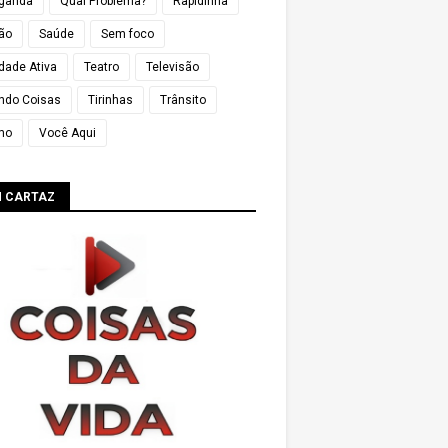
ganda
Qual Problema?
Rapidinha
ião
Saúde
Sem foco
dade Ativa
Teatro
Televisão
ndo Coisas
Tirinhas
Trânsito
mo
Você Aqui
M CARTAZ