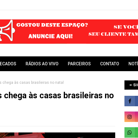
RECADOS
RÁDIOS AO VIVO
PARCEIROS
CONTATO
NOT
 chega às casas brasileiras no natal
➛ SI
 chega às casas brasileiras no