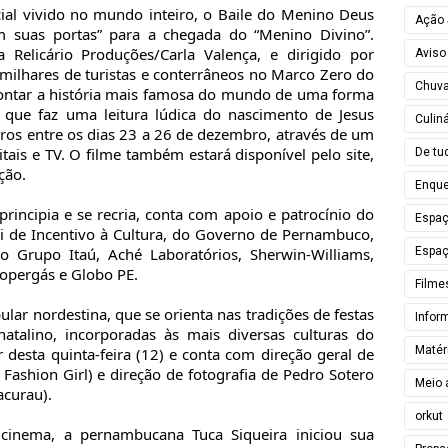
l vivido no mundo inteiro, o Baile do Menino Deus
Ação 
em suas portas” para a chegada do “Menino Divino”.
a Relicário Produções/Carla Valença, e dirigido por
Aviso
 milhares de turistas e conterrâneos no Marco Zero do
Chuv
 contar a história mais famosa do mundo de uma forma
o que faz uma leitura lúdica do nascimento de Jesus
Culiná
eiros entre os dias 23 a 26 de dezembro, através de um
tais e TV. O filme também estará disponível pelo site,
De tu
ção.
Enque
rincipia e se recria, conta com apoio e patrocínio do
Espa
ei de Incentivo à Cultura, do Governo de Pernambuco,
Espaç
o Grupo Itaú, Aché Laboratórios, Sherwin-Williams,
Copergás e Globo PE.
Filme
lar nordestina, que se orienta nas tradições de festas
Infor
 natalino, incorporadas às mais diversas culturas do
Matér
r desta quinta-feira (12) e conta com direção geral de
ashion Girl) e direção de fotografia de Pedro Sotero
Meio 
curau).
orkut
e cinema, a pernambucana Tuca Siqueira iniciou sua