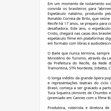
Em um momento de isolamento socia
convida os brasileiros para “abrir
Espetáculo natalino, produzido pel
Ronaldo Correia de Brito, que reúne
Recife há 17 anos, se prepara para
desafiadora. Este ano, o espetácul
Cristo, chegará nas casas dos brasil
espetáculo filme em plataformas digi
em formato com libras e audiodescri
O Baile que nunca termina, sempre p
Ministério do Turismo, através da L
da Prefeitura do Recife, da Rede d
Tramontina, STN Nordeste, Inbetta, 
O longa inédito da grande ópera popu
e representações teatrais do ciclo
Brasil, começa a ser gravado a parti
Tuca Siqueira (Amores de Chumbo e F
(premiado em Cannes com o filme Ba
Produtora, roteirista e diretora d