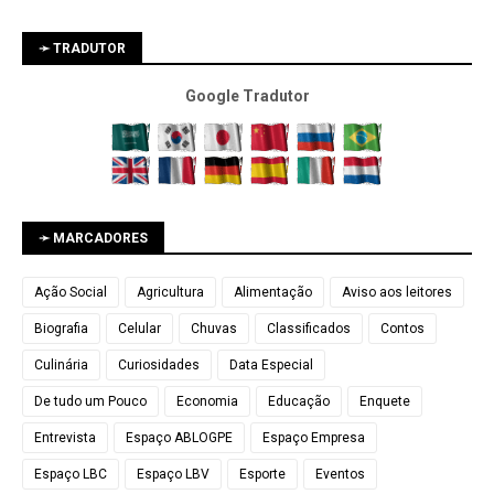
➛ TRADUTOR
Google Tradutor
➛ MARCADORES
Ação Social
Agricultura
Alimentação
Aviso aos leitores
Biografia
Celular
Chuvas
Classificados
Contos
Culinária
Curiosidades
Data Especial
De tudo um Pouco
Economia
Educação
Enquete
Entrevista
Espaço ABLOGPE
Espaço Empresa
Espaço LBC
Espaço LBV
Esporte
Eventos