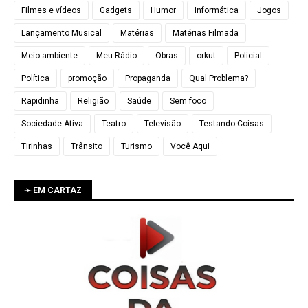
Filmes e vídeos
Gadgets
Humor
Informática
Jogos
Lançamento Musical
Matérias
Matérias Filmada
Meio ambiente
Meu Rádio
Obras
orkut
Policial
Política
promoção
Propaganda
Qual Problema?
Rapidinha
Religião
Saúde
Sem foco
Sociedade Ativa
Teatro
Televisão
Testando Coisas
Tirinhas
Trânsito
Turismo
Você Aqui
➛ EM CARTAZ