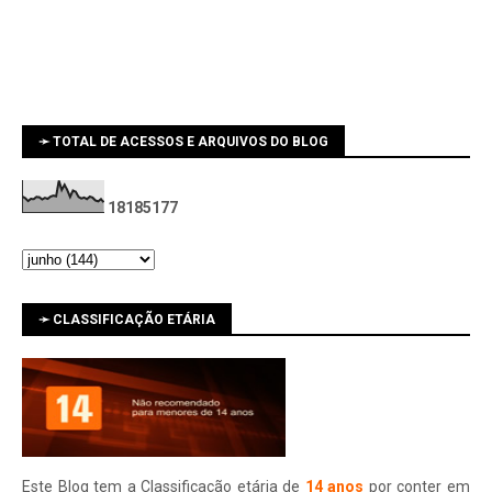
➛ TOTAL DE ACESSOS E ARQUIVOS DO BLOG
1
8
1
8
5
1
7
7
➛ CLASSIFICAÇÃO ETÁRIA
Este Blog tem a Classificação etária de
14 anos
por conter em