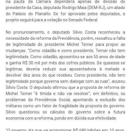
na pauta da Câmara dependerá apenas de decisão do
presidente da Casa, deputado Rodrigo Maia (DEM-RJ), um aliado
do Palácio do Planalto. Se for aprovado pelos deputados, o
projeto seguirá para a votação no Senado Federal.
No pronunciamento, o deputado Sílvio Costa reconheceu a
necessidade da reforma da Previdência, porém, ressaltou a falta
de legitimidade do presidente Michel Temer para propor as
mudanças. "Como cidadão e como presidente, Temer não tem
legitimidade. Como cidadão, aposentou-se aos 55 anos de idade
e ganha R$ 30 mil por mês dos cofres públicos. Se quisesse se
legitimar, deveria reduzir sua aposentadoria à metade e
devolver dez anos do que recebeu. Como presidente, não tem
legitimidade porque governa sem dialogar com as ruas", acusou
Sílvio Costa. O deputado afirmou que a proposta de reforma de
Michel Temer "é tímida e não vai resolver", em definitivo, os
problemas da Previdência Social, apontando a exclusão dos
militares como um fator de fragilidade da proposta do governo.
Sílvio questionou os cálculos do governo sobre a futura
economia com a reforma, pondo em dúvida sua efetividade.
"O governo diz que vai economizar R$ 680 bilhões em 10 anos.