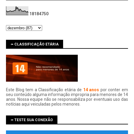
1
8
1
8
4
7
5
0
➛ CLASSIFICAÇÃO ETÁRIA
Este Blog tem a Classificação etária de
14 anos
por conter em
seu conteúdo alguma informação impropria para menores de 14
anos. Nossa equipe não se responsabiliza por eventuais uso das
notí­cias aqui veiculadas pelos menores.
➛ TESTE SUA CONEXÃO