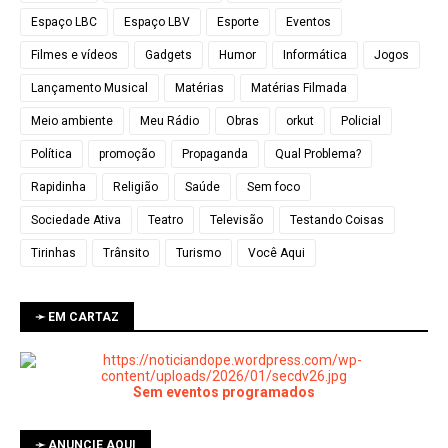
Espaço LBC
Espaço LBV
Esporte
Eventos
Filmes e vídeos
Gadgets
Humor
Informática
Jogos
Lançamento Musical
Matérias
Matérias Filmada
Meio ambiente
Meu Rádio
Obras
orkut
Policial
Política
promoção
Propaganda
Qual Problema?
Rapidinha
Religião
Saúde
Sem foco
Sociedade Ativa
Teatro
Televisão
Testando Coisas
Tirinhas
Trânsito
Turismo
Você Aqui
➛ EM CARTAZ
Sem eventos programados
➛ ANUNCIE AQUI