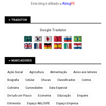
Este blog é afiliado a
Ablog
PE
➛ TRADUTOR
Google Tradutor
➛ MARCADORES
Ação Social
Agricultura
Alimentação
Aviso aos leitores
Biografia
Celular
Chuvas
Classificados
Contos
Culinária
Curiosidades
Data Especial
De tudo um Pouco
Economia
Educação
Enquete
Entrevista
Espaço ABLOGPE
Espaço Empresa