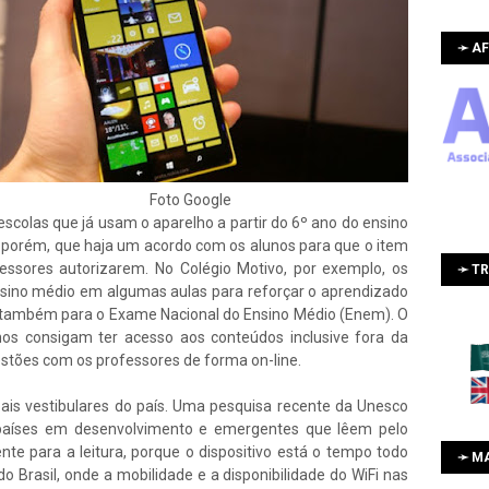
➛ AF
Foto Google
escolas que já usam o aparelho a partir do 6º ano do ensino
porém, que haja um acordo com os alunos para que o item
essores autorizarem. No Colégio Motivo, por exemplo, os
➛ T
nsino médio em algumas aulas para reforçar o aprendizado
 e também para o Exame Nacional do Ensino Médio (Enem). O
lunos consigam ter acesso aos conteúdos inclusive fora da
estões com os professores de forma on-line.
ais vestibulares do país. Uma pesquisa recente da Unesco
países em desenvolvimento e emergentes que lêem pelo
nte para a leitura, porque o dispositivo está o tempo todo
➛ M
Brasil, onde a mobilidade e a disponibilidade do WiFi nas