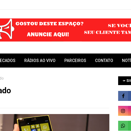
RECADOS
RÁDIOS AO VIVO
PARCEIROS
CONTATO
NOT
ado
➛ SI
iado