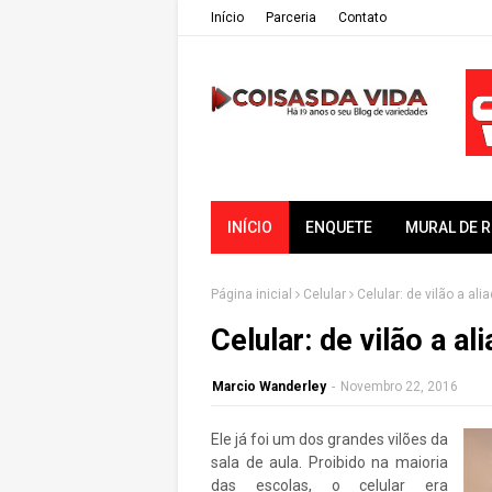
Iní­cio
Parceria
Contato
INÍCIO
ENQUETE
MURAL DE 
Página inicial
Celular
Celular: de vilão a ali
Celular: de vilão a al
Marcio Wanderley
-
Novembro 22, 2016
Ele já foi um dos grandes vilões da
sala de aula. Proibido na maioria
das escolas, o celular era