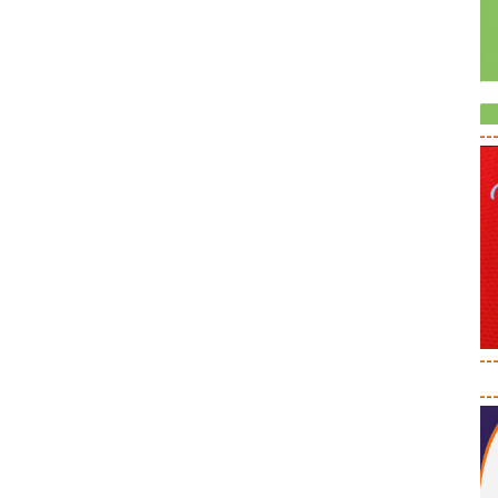
--
--
--