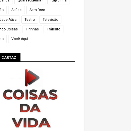
ganda
Qual Problema?
Rapidinha
ião
Saúde
Sem foco
dade Ativa
Teatro
Televisão
ndo Coisas
Tirinhas
Trânsito
mo
Você Aqui
M CARTAZ