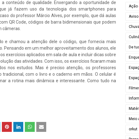
so a conteúdo de qualidade. Enxergando a oportunidade de
Ação 
 que já fazem uso da tecnologia dos smartphones para
caso do professor Márcio Alves, por exemplo, que dá aulas
Aviso
 com QR Code, códigos de barra bidimensionais que podem
Chuv
om câmeras.
Culiná
do e chamou a atenção dele o código, que fornecia mais
De tu
o. Pensando em um melhor aproveitamento dos alunos, ele
nos exercícios aplicados em sala de aula e incluir dicas sobre
Enque
solução das atividades. Com isso, os exercícios ficaram mais
dos nos estudos. Mas é preciso atenção, os professores
Espa
o tradicional, com o livro e o caderno em mãos. O celular é
Espaç
r a rotina mais dinâmica e interessante. Como tudo na
Filme
Infor
Matér
Meio 
orkut