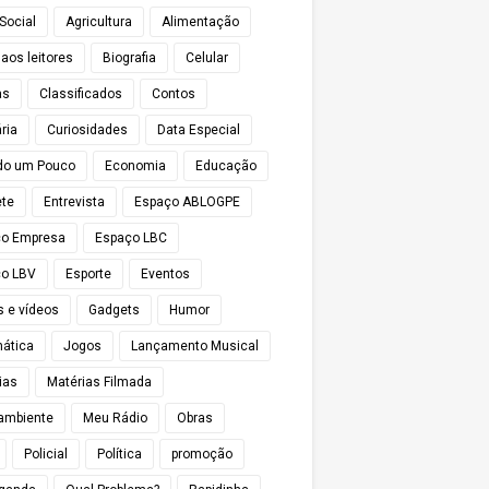
Social
Agricultura
Alimentação
 aos leitores
Biografia
Celular
as
Classificados
Contos
ria
Curiosidades
Data Especial
do um Pouco
Economia
Educação
te
Entrevista
Espaço ABLOGPE
ço Empresa
Espaço LBC
o LBV
Esporte
Eventos
s e vídeos
Gadgets
Humor
mática
Jogos
Lançamento Musical
ias
Matérias Filmada
ambiente
Meu Rádio
Obras
Policial
Política
promoção