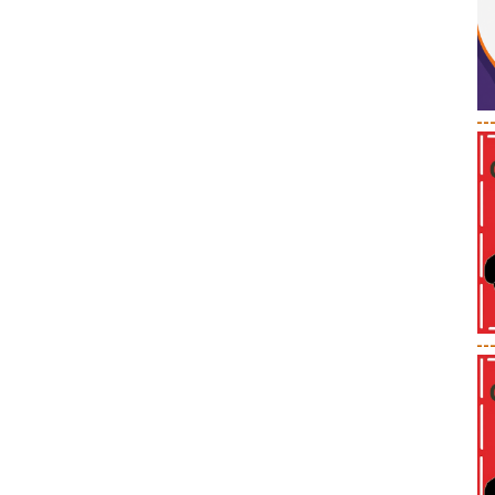
--
--