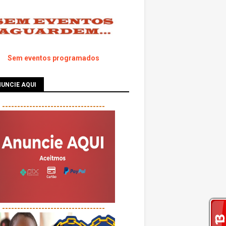
Sem eventos programados
UNCIE AQUI
----------------------------------
----------------------------------