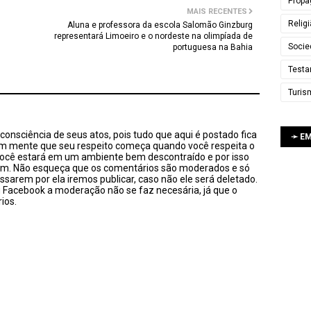
Propa
MAIS RECENTES
Relig
Aluna e professora da escola Salomão Ginzburg
representará Limoeiro e o nordeste na olimpíada de
Socie
portuguesa na Bahia
Testa
Turis
onsciência de seus atos, pois tudo que aqui é postado fica
➛ E
em mente que seu respeito começa quando você respeita o
você estará em um ambiente bem descontraído e por isso
sim. Não esqueça que os comentários são moderados e só
ssarem por ela iremos publicar, caso não ele será deletado.
u Facebook a moderação não se faz necesária, já que o
ios.