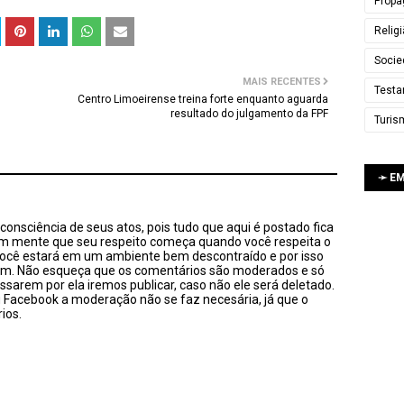
Propa
Relig
Socie
MAIS RECENTES
Testa
Centro Limoeirense treina forte enquanto aguarda
resultado do julgamento da FPF
Turis
➛ E
onsciência de seus atos, pois tudo que aqui é postado fica
em mente que seu respeito começa quando você respeita o
você estará em um ambiente bem descontraído e por isso
sim. Não esqueça que os comentários são moderados e só
ssarem por ela iremos publicar, caso não ele será deletado.
u Facebook a moderação não se faz necesária, já que o
ios.