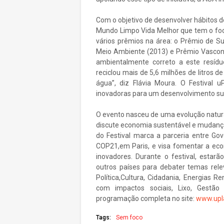
Com o objetivo de desenvolver hábitos 
Mundo Limpo Vida Melhor que tem o foco
vários prêmios na área: o Prêmio de S
Meio Ambiente (2013) e Prêmio Vasconc
ambientalmente correto a este resídu
reciclou mais de 5,6 milhões de litros d
água”, diz Flávia Moura. O Festival 
inovadoras para um desenvolvimento su
O evento nasceu de uma evolução natur
discute economia sustentável e mudança
do Festival marca a parceria entre Go
COP21,em Paris, e visa fomentar a eco
inovadores. Durante o festival, estarã
outros países para debater temas rel
Política,Cultura, Cidadania, Energias 
com impactos sociais, Lixo, Gestão
programação completa no site:
www.upla
Tags:
Sem foco