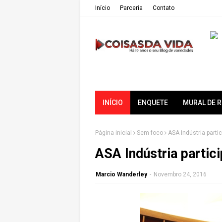
Iní­cio
Parceria
Contato
INÍCIO
ENQUETE
MURAL DE 
Página inicial
Sem foco
ASA Indústria partic
ASA Indústria partici
Marcio Wanderley
-
Novembro 24, 2016