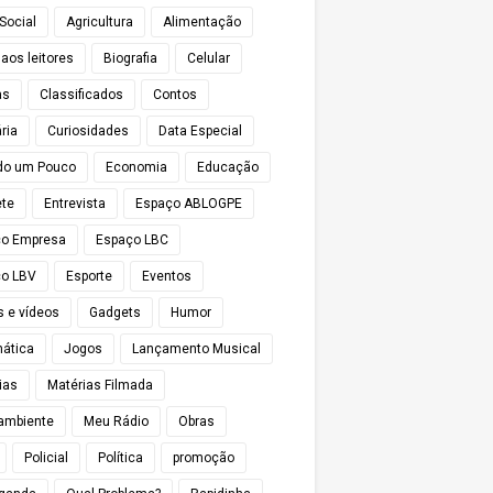
Social
Agricultura
Alimentação
 aos leitores
Biografia
Celular
as
Classificados
Contos
ria
Curiosidades
Data Especial
do um Pouco
Economia
Educação
te
Entrevista
Espaço ABLOGPE
ço Empresa
Espaço LBC
o LBV
Esporte
Eventos
s e vídeos
Gadgets
Humor
mática
Jogos
Lançamento Musical
ias
Matérias Filmada
ambiente
Meu Rádio
Obras
Policial
Política
promoção