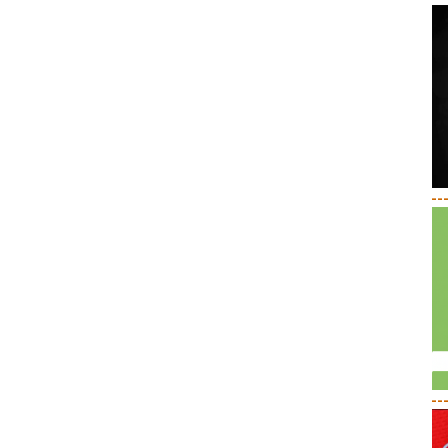
--
--