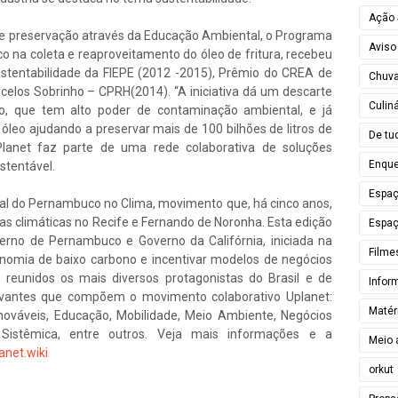
Ação 
de preservação através da Educação Ambiental, o Programa
Aviso
 na coleta e reaproveitamento do óleo de fritura, recebeu
ustentabilidade da FIEPE (2012 -2015), Prêmio do CREA de
Chuv
elos Sobrinho – CPRH(2014). “A iniciativa dá um descarte
Culiná
o, que tem alto poder de contaminação ambiental, e já
e óleo ajudando a preservar mais de 100 bilhões de litros de
De tu
uPlanet faz parte de uma rede colaborativa de soluções
Enque
stentável.
Espa
al do Pernambuco no Clima, movimento que, há cinco anos,
s climáticas no Recife e Fernando de Noronha. Esta edição
Espaç
verno de Pernambuco e Governo da Califórnia, iniciada na
Filme
nomia de baixo carbono e incentivar modelos de negócios
o reunidos os mais diversos protagonistas do Brasil e de
Infor
evantes que compõem o movimento colaborativo Uplanet:
Matér
Renováveis, Educação, Mobilidade, Meio Ambiente, Negócios
 Sistêmica, entre outros. Veja mais informações e a
Meio 
net.wiki
orkut