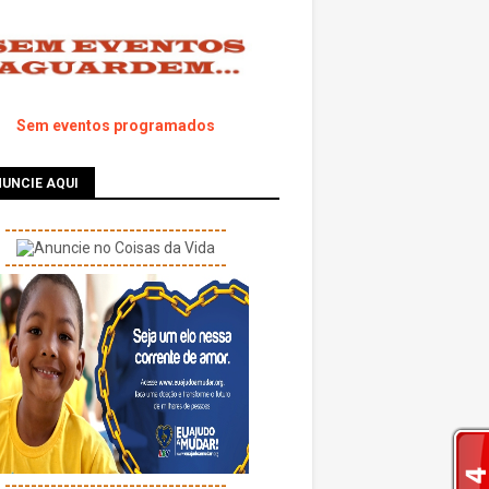
Sem eventos programados
UNCIE AQUI
----------------------------------
----------------------------------
----------------------------------