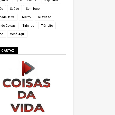
ganda
Qual Problema?
Rapidinha
ião
Saúde
Sem foco
dade Ativa
Teatro
Televisão
ndo Coisas
Tirinhas
Trânsito
mo
Você Aqui
M CARTAZ