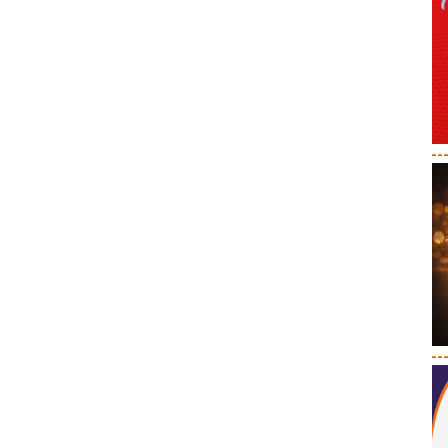
--
--