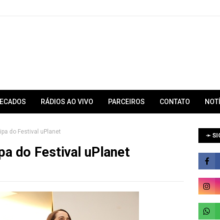
RECADOS
RÁDIOS AO VIVO
PARCEIROS
CONTATO
NOT
ipa do Festival uPlanet
➛ SI
pa do Festival uPlanet