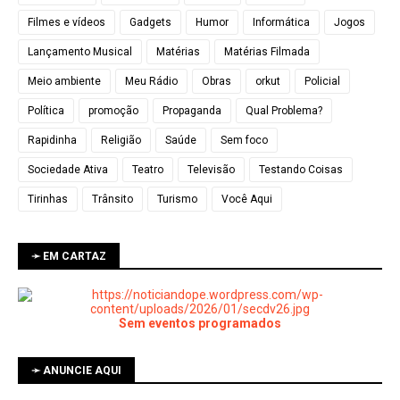
Filmes e vídeos
Gadgets
Humor
Informática
Jogos
Lançamento Musical
Matérias
Matérias Filmada
Meio ambiente
Meu Rádio
Obras
orkut
Policial
Política
promoção
Propaganda
Qual Problema?
Rapidinha
Religião
Saúde
Sem foco
Sociedade Ativa
Teatro
Televisão
Testando Coisas
Tirinhas
Trânsito
Turismo
Você Aqui
➛ EM CARTAZ
Sem eventos programados
➛ ANUNCIE AQUI