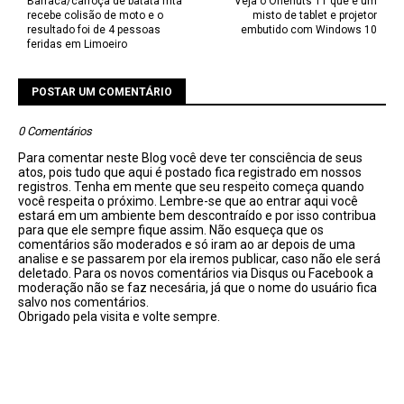
Barraca/carroça de batata frita
Veja o Onenuts T1 que é um
recebe colisão de moto e o
misto de tablet e projetor
resultado foi de 4 pessoas
embutido com Windows 10
feridas em Limoeiro
POSTAR UM COMENTÁRIO
0 Comentários
Para comentar neste Blog você deve ter consciência de seus
atos, pois tudo que aqui é postado fica registrado em nossos
registros. Tenha em mente que seu respeito começa quando
você respeita o próximo. Lembre-se que ao entrar aqui você
estará em um ambiente bem descontraído e por isso contribua
para que ele sempre fique assim. Não esqueça que os
comentários são moderados e só iram ao ar depois de uma
analise e se passarem por ela iremos publicar, caso não ele será
deletado. Para os novos comentários via Disqus ou Facebook a
moderação não se faz necesária, já que o nome do usuário fica
salvo nos comentários.
Obrigado pela visita e volte sempre.