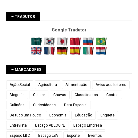
➛ TRADUTOR
Google Tradutor
➛ MARCADORES
Ação Social
Agricultura
Alimentação
Aviso aos leitores
Biografia
Celular
Chuvas
Classificados
Contos
Culinária
Curiosidades
Data Especial
De tudo um Pouco
Economia
Educação
Enquete
Entrevista
Espaço ABLOGPE
Espaço Empresa
Espaço LBC
Espaço LBV
Esporte
Eventos