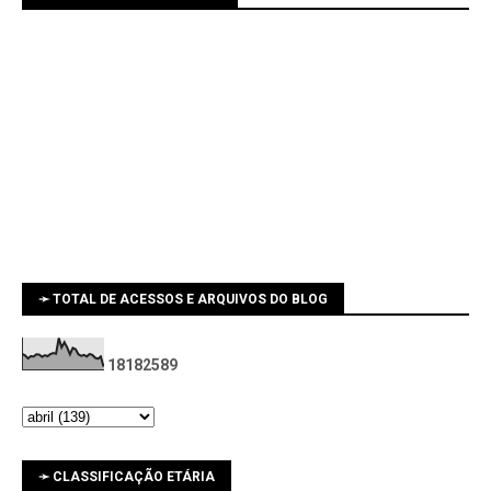
➛ TOTAL DE ACESSOS E ARQUIVOS DO BLOG
1
8
1
8
2
5
8
9
➛ CLASSIFICAÇÃO ETÁRIA