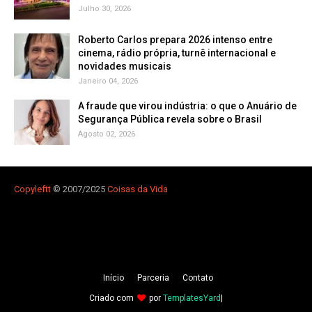
Julho 30, 2026
Roberto Carlos prepara 2026 intenso entre
cinema, rádio própria, turnê internacional e
novidades musicais
Janeiro 04, 2026
A fraude que virou indústria: o que o Anuário de
Segurança Pública revela sobre o Brasil
Agosto 02, 2026
Copyleft
t
© 2007/2025
Coisas da Vida
Iní­cio
Parceria
Contato
Criado com
por
TemplatesYard
|