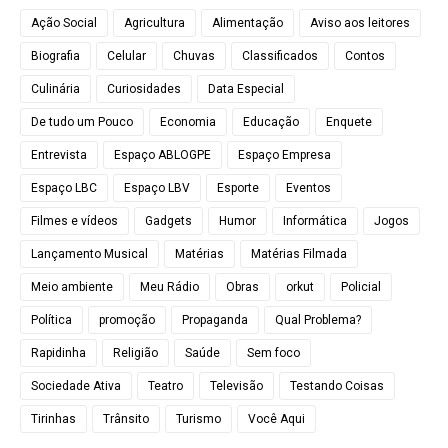
Ação Social
Agricultura
Alimentação
Aviso aos leitores
Biografia
Celular
Chuvas
Classificados
Contos
Culinária
Curiosidades
Data Especial
De tudo um Pouco
Economia
Educação
Enquete
Entrevista
Espaço ABLOGPE
Espaço Empresa
Espaço LBC
Espaço LBV
Esporte
Eventos
Filmes e vídeos
Gadgets
Humor
Informática
Jogos
Lançamento Musical
Matérias
Matérias Filmada
Meio ambiente
Meu Rádio
Obras
orkut
Policial
Política
promoção
Propaganda
Qual Problema?
Rapidinha
Religião
Saúde
Sem foco
Sociedade Ativa
Teatro
Televisão
Testando Coisas
Tirinhas
Trânsito
Turismo
Você Aqui