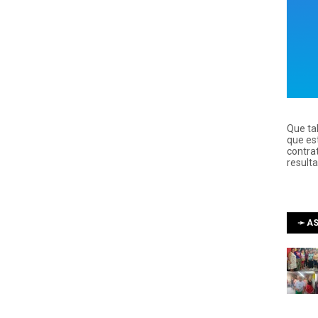
Que ta
que es
contra
result
➛ AS