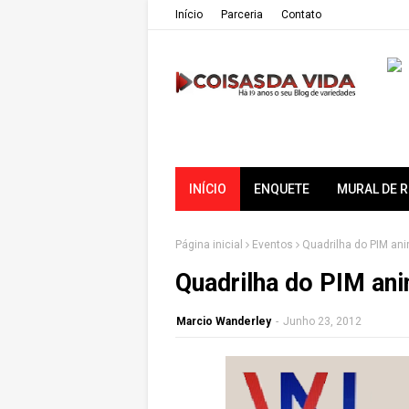
Iní­cio
Parceria
Contato
INÍCIO
ENQUETE
MURAL DE 
Página inicial
Eventos
Quadrilha do PIM ani
Quadrilha do PIM an
Marcio Wanderley
-
Junho 23, 2012