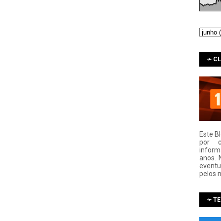
➛ C
Este B
por 
infor
anos. 
eventu
pelos 
➛ T