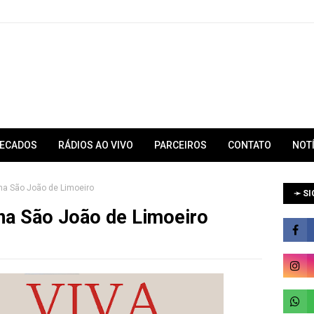
RECADOS
RÁDIOS AO VIVO
PARCEIROS
CONTATO
NOT
na São João de Limoeiro
➛ SI
ina São João de Limoeiro