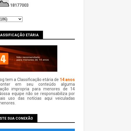
1
8
1
7
7
0
0
3
LASSIFICAÇÃO ETÁRIA
log tem a Classificação etária de
14 anos
conter em seu conteúdo alguma
mação impropria para menores de 14
Nossa equipe não se responsabiliza por
ais uso das notí­cias aqui veiculadas
menores.
ESTE SUA CONEXÃO