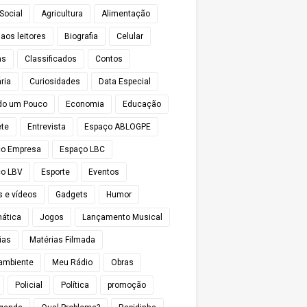
Social
Agricultura
Alimentação
 aos leitores
Biografia
Celular
as
Classificados
Contos
ria
Curiosidades
Data Especial
do um Pouco
Economia
Educação
te
Entrevista
Espaço ABLOGPE
ço Empresa
Espaço LBC
o LBV
Esporte
Eventos
s e vídeos
Gadgets
Humor
mática
Jogos
Lançamento Musical
ias
Matérias Filmada
ambiente
Meu Rádio
Obras
Policial
Política
promoção