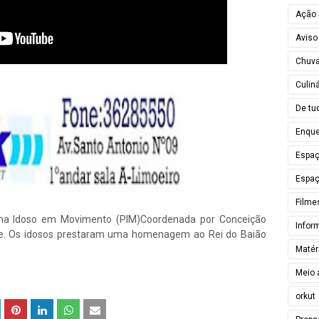
Ação 
Aviso
Chuv
Culiná
De tu
Enque
Espa
Espaç
Filme
ama Idoso em Movimento (PIM)Coordenada por Conceição
Infor
ge. Os idosos prestaram uma homenagem ao Rei do Baião
Matér
Meio 
orkut