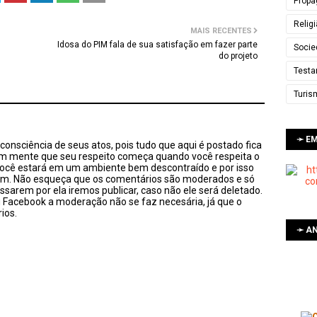
Propa
Relig
MAIS RECENTES
Idosa do PIM fala de sua satisfação em fazer parte
Socie
do projeto
Testa
Turis
➛ E
onsciência de seus atos, pois tudo que aqui é postado fica
em mente que seu respeito começa quando você respeita o
você estará em um ambiente bem descontraído e por isso
sim. Não esqueça que os comentários são moderados e só
ssarem por ela iremos publicar, caso não ele será deletado.
u Facebook a moderação não se faz necesária, já que o
ios.
➛ AN