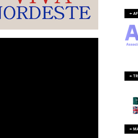
➛ AF
➛ T
➛ M