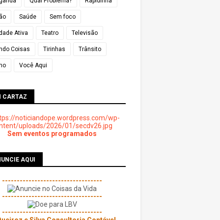
ganda
Qual Problema?
Rapidinha
ião
Saúde
Sem foco
dade Ativa
Teatro
Televisão
ndo Coisas
Tirinhas
Trânsito
mo
Você Aqui
M CARTAZ
Sem eventos programados
UNCIE AQUI
----------------------------------
----------------------------------
----------------------------------