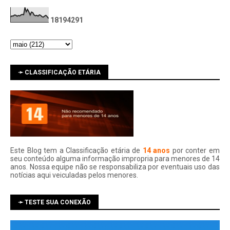
1
8
1
9
4
2
9
1
➛ CLASSIFICAÇÃO ETÁRIA
Este Blog tem a Classificação etária de
14 anos
por conter em
seu conteúdo alguma informação impropria para menores de 14
anos. Nossa equipe não se responsabiliza por eventuais uso das
notí­cias aqui veiculadas pelos menores.
➛ TESTE SUA CONEXÃO