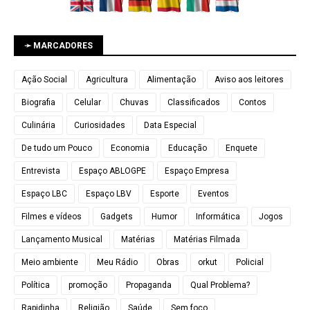
➛ MARCADORES
Ação Social
Agricultura
Alimentação
Aviso aos leitores
Biografia
Celular
Chuvas
Classificados
Contos
Culinária
Curiosidades
Data Especial
De tudo um Pouco
Economia
Educação
Enquete
Entrevista
Espaço ABLOGPE
Espaço Empresa
Espaço LBC
Espaço LBV
Esporte
Eventos
Filmes e vídeos
Gadgets
Humor
Informática
Jogos
Lançamento Musical
Matérias
Matérias Filmada
Meio ambiente
Meu Rádio
Obras
orkut
Policial
Política
promoção
Propaganda
Qual Problema?
Rapidinha
Religião
Saúde
Sem foco