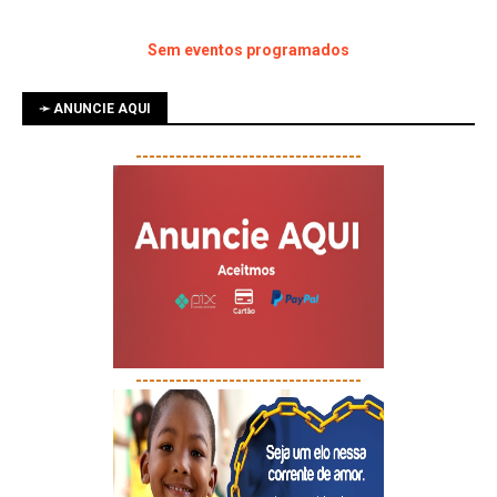
Sem eventos programados
➛ ANUNCIE AQUI
----------------------------------
----------------------------------