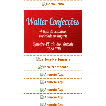
-----------------------------------------
-----------------------------------------
-----------------------------------------
-----------------------------------------
-----------------------------------------
-----------------------------------------
-----------------------------------------
-----------------------------------------
-----------------------------------------