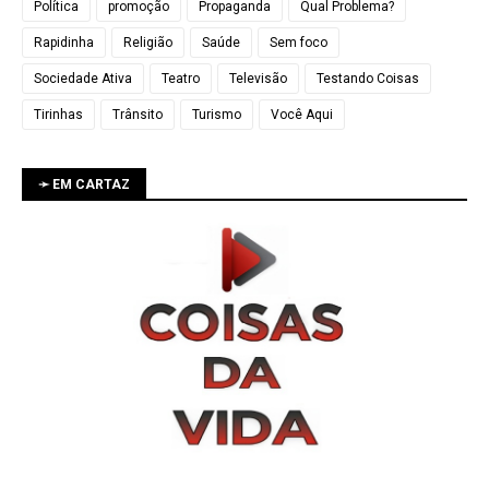
Política
promoção
Propaganda
Qual Problema?
Rapidinha
Religião
Saúde
Sem foco
Sociedade Ativa
Teatro
Televisão
Testando Coisas
Tirinhas
Trânsito
Turismo
Você Aqui
➛ EM CARTAZ