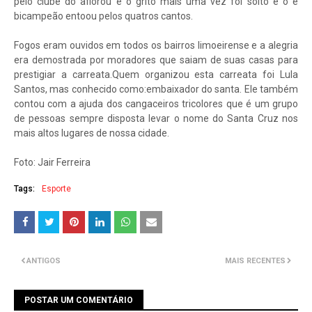
pelo clube do aflorou e o grito mais uma vez foi solto e o é
bicampeão entoou pelos quatros cantos.
Fogos eram ouvidos em todos os bairros limoeirense e a alegria
era demostrada por moradores que saiam de suas casas para
prestigiar a carreata.Quem organizou esta carreata foi Lula
Santos, mas conhecido como:embaixador do santa. Ele também
contou com a ajuda dos cangaceiros tricolores que é um grupo
de pessoas sempre disposta levar o nome do Santa Cruz nos
mais altos lugares de nossa cidade.
Foto: Jair Ferreira
Tags:
Esporte
ANTIGOS
MAIS RECENTES
POSTAR UM COMENTÁRIO