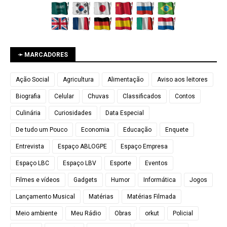
➛ MARCADORES
Ação Social
Agricultura
Alimentação
Aviso aos leitores
Biografia
Celular
Chuvas
Classificados
Contos
Culinária
Curiosidades
Data Especial
De tudo um Pouco
Economia
Educação
Enquete
Entrevista
Espaço ABLOGPE
Espaço Empresa
Espaço LBC
Espaço LBV
Esporte
Eventos
Filmes e vídeos
Gadgets
Humor
Informática
Jogos
Lançamento Musical
Matérias
Matérias Filmada
Meio ambiente
Meu Rádio
Obras
orkut
Policial