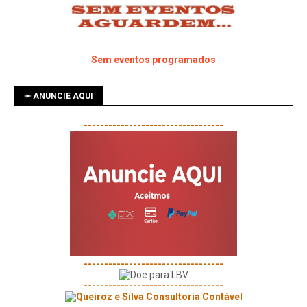
Sem eventos programados
➛ ANUNCIE AQUI
----------------------------------
----------------------------------
----------------------------------