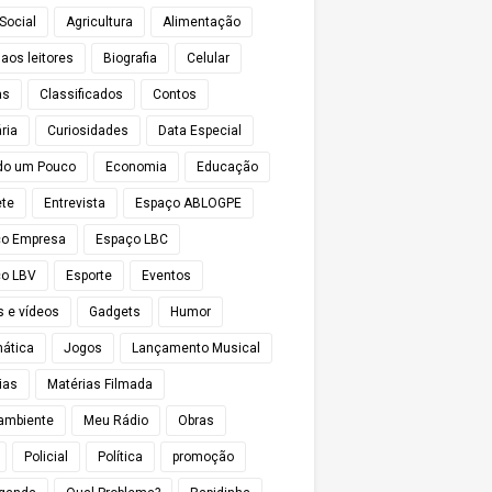
Social
Agricultura
Alimentação
 aos leitores
Biografia
Celular
as
Classificados
Contos
ria
Curiosidades
Data Especial
do um Pouco
Economia
Educação
te
Entrevista
Espaço ABLOGPE
ço Empresa
Espaço LBC
o LBV
Esporte
Eventos
s e vídeos
Gadgets
Humor
mática
Jogos
Lançamento Musical
ias
Matérias Filmada
ambiente
Meu Rádio
Obras
Policial
Política
promoção