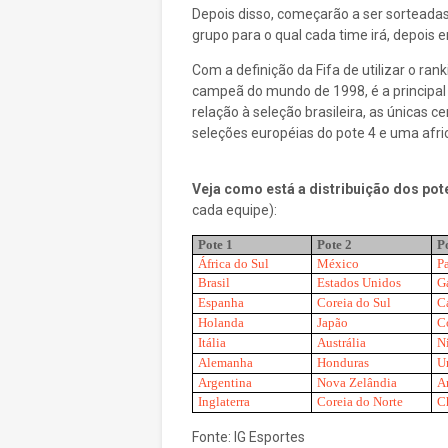
Depois disso, começarão a ser sorteadas 
grupo para o qual cada time irá, depois 
Com a definição da Fifa de utilizar o ran
campeã do mundo de 1998, é a principal
relação à seleção brasileira, as únicas c
seleções européias do pote 4 e uma afri
Veja como está a distribuição dos pot
cada equipe):
Pote 1
Pote 2
P
África do Sul
México
P
Brasil
Estados Unidos
G
Espanha
Coreia do Sul
C
Holanda
Japão
C
Itália
Austrália
N
Alemanha
Honduras
U
Argentina
Nova Zelândia
A
Inglaterra
Coreia do Norte
C
Fonte: IG Esportes