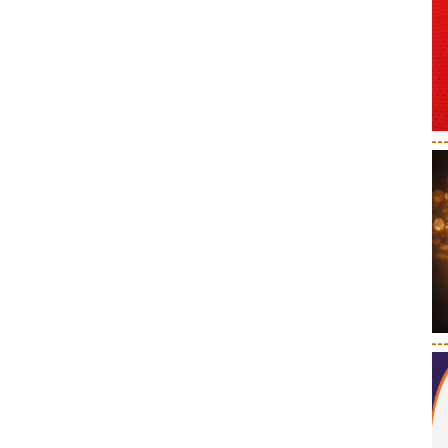
--
--