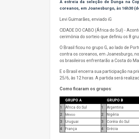
A estreia da seleção de Dunga na Cop
coreanos, em Joanesburgo, às 16h30 (de
Levi Guimarães, enviado iG
CIDADE DO CABO (África do Sul) - Aconte
cerimônia do sorteio que definiu os 8 g
O Brasil ficou no grupo G, ao lado de Por
contra os coreanos, em Joanesburgo, no 
os brasileiros enfrentarão a Costa do M
E o Brasil encerra sua participação na pr
25/6, às 12 horas. A partida será realiz
Como ficaram os grupos
:
GRUPO A
GRUPO B
1
África do Sul
1
Argentina
2
2
Nigéria
México
3
Uruguai
3
Coréia do Sul
4
França
4
Grécia