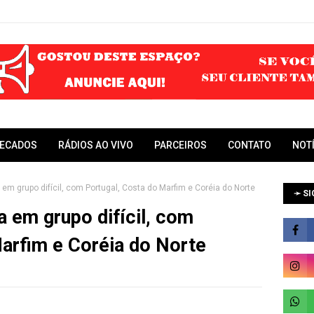
RECADOS
RÁDIOS AO VIVO
PARCEIROS
CONTATO
NOT
a em grupo difícil, com Portugal, Costa do Marfim e Coréia do Norte
➛ SI
a em grupo difícil, com
arfim e Coréia do Norte