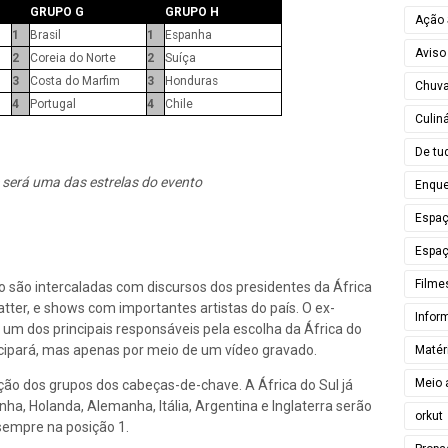
GRUPO G
GRUPO H
Ação 
1
Brasil
1
Espanha
Aviso
2
Coreia do Norte
2
Suíça
3
Costa do Marfim
3
Honduras
Chuv
4
Portugal
4
Chile
Culiná
De tu
será uma das estrelas do evento
Enque
Espa
Espaç
Filme
io são intercaladas com discursos dos presidentes da África
atter, e shows com importantes artistas do país. O ex-
Infor
um dos principais responsáveis pela escolha da África do
cipará, mas apenas por meio de um vídeo gravado.
Matér
Meio 
ição dos grupos dos cabeças-de-chave. A África do Sul já
nha, Holanda, Alemanha, Itália, Argentina e Inglaterra serão
orkut
 sempre na posição 1.