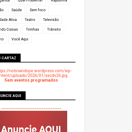
ganda
Qual Problema?
Rapidinha
ião
Saúde
Sem foco
dade Ativa
Teatro
Televisão
ndo Coisas
Tirinhas
Trânsito
mo
Você Aqui
M CARTAZ
Sem eventos programados
UNCIE AQUI
----------------------------------