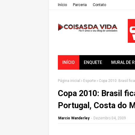
Iní­cio
Parceria
Contato
INÍCIO
ENQUETE
MURAL DE 
Página inicial
Esporte
Copa 2010: Brasil fic
Copa 2010: Brasil fic
Portugal, Costa do M
Marcio Wanderley
-
Dezembro 04, 2009