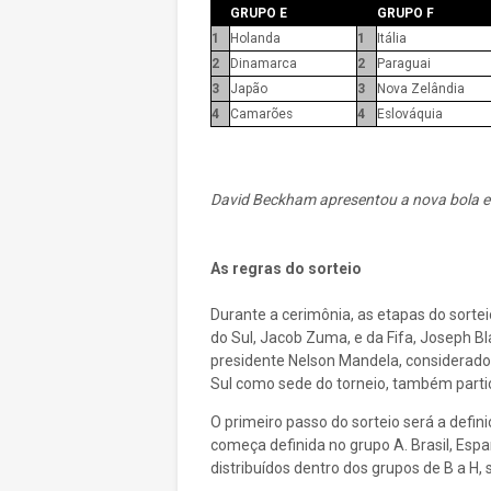
GRUPO E
GRUPO F
1
Holanda
1
Itália
2
Dinamarca
2
Paraguai
3
Japão
3
Nova Zelândia
4
Camarões
4
Eslováquia
David Beckham apresentou a nova bola e 
As regras do sorteio
Durante a cerimônia, as etapas do sorte
do Sul, Jacob Zuma, e da Fifa, Joseph Bl
presidente Nelson Mandela, considerado 
Sul como sede do torneio, também parti
O primeiro passo do sorteio será a defin
começa definida no grupo A. Brasil, Espa
distribuídos dentro dos grupos de B a H,