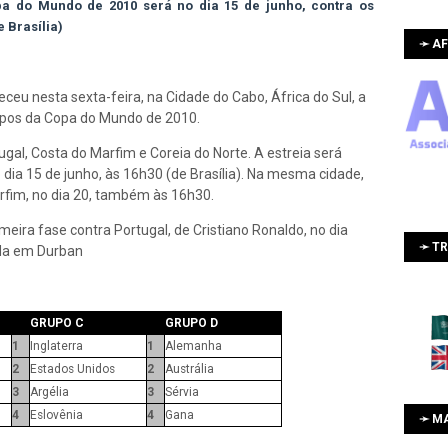
a do Mundo de 2010 será no dia 15 de junho, contra os
 Brasília)
➛ AF
ceu nesta sexta-feira, na Cidade do Cabo, África do Sul, a
rupos da Copa do Mundo de 2010.
tugal, Costa do Marfim e Coreia do Norte. A estreia será
dia 15 de junho, às 16h30 (de Brasília). Na mesma cidade,
arfim, no dia 20, também às 16h30.
imeira fase contra Portugal, de Cristiano Ronaldo, no dia
➛ T
ada em Durban
GRUPO C
GRUPO D
1
Inglaterra
1
Alemanha
2
Estados Unidos
2
Austrália
3
Argélia
3
Sérvia
4
Eslovênia
4
Gana
➛ M