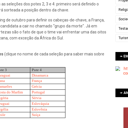
Propa
as seleções dos potes 2, 3 e 4: primeiro será definido o
Relig
erá sorteada a posição dentro da chave.
Socie
king de outubro para definir os cabeças-de-chave, a França,
 candidata a cair no chamado “grupo da morte". Já em
Testa
ertezas são o fato de que o time vai enfrentar uma das oitos
cana, com exceção da África do Sul.
Turis
es
(clique no nome de cada seleção para saber mais sobre
➛ E
ote 3
Pote 4
araguai
Dinamarca
ana
França
amarões
Grécia
osta do Marfim
Portugal
➛ AN
igéria
Sérvia
ruguai
Eslováquia
rgélia
Eslovênia
hile
Suíça