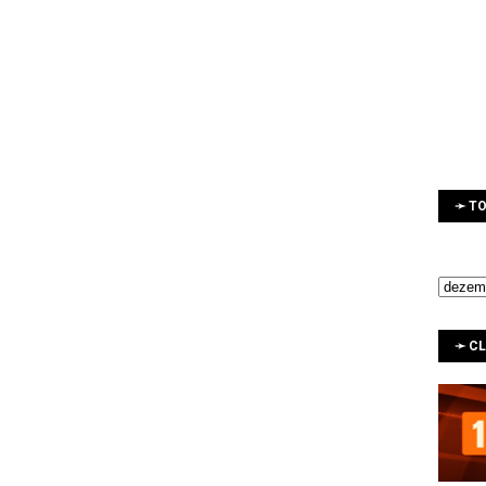
➛ TO
➛ C