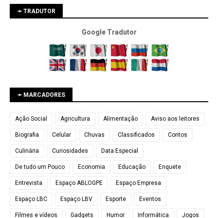
➛ TRADUTOR
Google Tradutor
➛ MARCADORES
Ação Social
Agricultura
Alimentação
Aviso aos leitores
Biografia
Celular
Chuvas
Classificados
Contos
Culinária
Curiosidades
Data Especial
De tudo um Pouco
Economia
Educação
Enquete
Entrevista
Espaço ABLOGPE
Espaço Empresa
Espaço LBC
Espaço LBV
Esporte
Eventos
Filmes e vídeos
Gadgets
Humor
Informática
Jogos