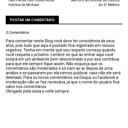
não! Pense num muido essa
SIMTEPE eo festival da musíca
história de Michael
do 3º Milênio
POSTAR UM COMENTÁRIO
0 Comentários
Para comentar neste Blog você deve ter consciência de seus
atos, pois tudo que aqui é postado fica registrado em nossos
registros. Tenha em mente que seu respeito começa quando
você respeita o próximo. Lembre-se que ao entrar aqui você
estará em um ambiente bem descontraído e por isso contribua
para que ele sempre fique assim. Não esqueça que os
comentários são moderados e só iram ao ar depois de uma
analise e se passarem por ela iremos publicar, caso não ele será
deletado. Para os novos comentários via Disqus ou Facebook a
moderação não se faz necesária, já que o nome do usuário fica
salvo nos comentários.
Obrigado pela visita e volte sempre.