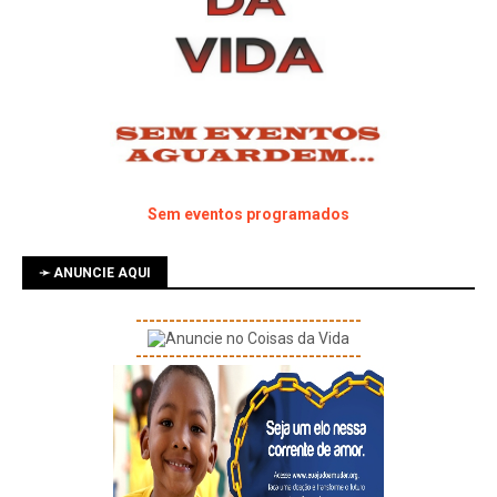
Sem eventos programados
➛ ANUNCIE AQUI
----------------------------------
----------------------------------