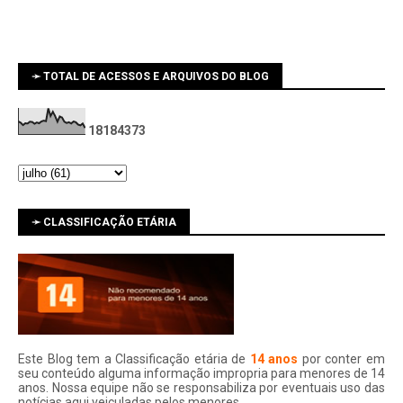
➛ TOTAL DE ACESSOS E ARQUIVOS DO BLOG
1
8
1
8
4
3
7
3
➛ CLASSIFICAÇÃO ETÁRIA
Este Blog tem a Classificação etária de
14 anos
por conter em
seu conteúdo alguma informação impropria para menores de 14
anos. Nossa equipe não se responsabiliza por eventuais uso das
notí­cias aqui veiculadas pelos menores.