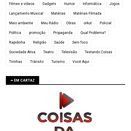
Filmes e vídeos
Gadgets
Humor
Informática
Jogos
Lançamento Musical
Matérias
Matérias Filmada
Meio ambiente
Meu Rádio
Obras
orkut
Policial
Política
promoção
Propaganda
Qual Problema?
Rapidinha
Religião
Saúde
Sem foco
Sociedade Ativa
Teatro
Televisão
Testando Coisas
Tirinhas
Trânsito
Turismo
Você Aqui
➛ EM CARTAZ