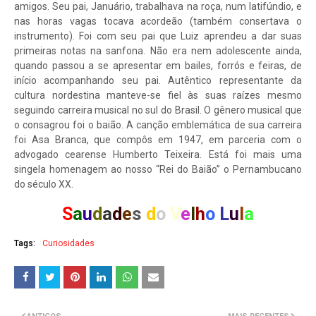
amigos. Seu pai, Januário, trabalhava na roça, num latifúndio, e
nas horas vagas tocava acordeão (também consertava o
instrumento). Foi com seu pai que Luiz aprendeu a dar suas
primeiras notas na sanfona. Não era nem adolescente ainda,
quando passou a se apresentar em bailes, forrós e feiras, de
início acompanhando seu pai. Autêntico representante da
cultura nordestina manteve-se fiel às suas raízes mesmo
seguindo carreira musical no sul do Brasil. O gênero musical que
o consagrou foi o baião. A canção emblemática de sua carreira
foi Asa Branca, que compôs em 1947, em parceria com o
advogado cearense Humberto Teixeira. Está foi mais uma
singela homenagem ao nosso “Rei do Baião” o Pernambucano
do século XX.
S
a
u
d
a
d
e
s
d
o
V
e
l
h
o
L
u
l
a
Tags:
Curiosidades