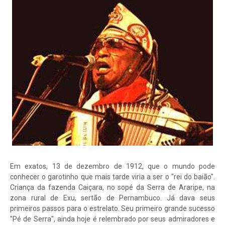
Em exatos, 13 de dezembro de 1912, que o mundo pode
conhecer o garotinho que mais tarde viria a ser o "rei do baião".
Criança da fazenda Caiçara, no sopé da Serra de Araripe, na
zona rural de Exu, sertão de Pernambuco. Já dava seus
primeiros passos para o estrelato. Seu primeiro grande sucesso
"Pé de Serra", ainda hoje é relembrado por seus admiradores e