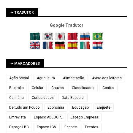
➛ TRADUTOR
Google Tradutor
➛ MARCADORES
Ação Social
Agricultura
Alimentação
Aviso aos leitores
Biografia
Celular
Chuvas
Classificados
Contos
Culinária
Curiosidades
Data Especial
De tudo um Pouco
Economia
Educação
Enquete
Entrevista
Espaço ABLOGPE
Espaço Empresa
Espaço LBC
Espaço LBV
Esporte
Eventos